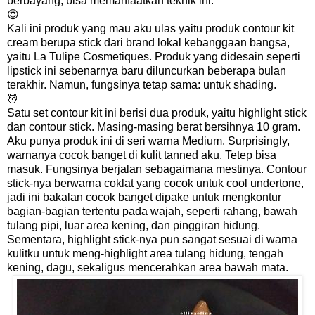
berbayang, bisa memanfaatkan teknik ini.
😍
Kali ini produk yang mau aku ulas yaitu produk contour kit
cream berupa stick dari brand lokal kebanggaan bangsa,
yaitu La Tulipe Cosmetiques. Produk yang didesain seperti
lipstick ini sebenarnya baru diluncurkan beberapa bulan
terakhir. Namun, fungsinya tetap sama: untuk shading.
💆
Satu set contour kit ini berisi dua produk, yaitu highlight stick
dan contour stick. Masing-masing berat bersihnya 10 gram.
Aku punya produk ini di seri warna Medium. Surprisingly,
warnanya cocok banget di kulit tanned aku. Tetep bisa
masuk. Fungsinya berjalan sebagaimana mestinya. Contour
stick-nya berwarna coklat yang cocok untuk cool undertone,
jadi ini bakalan cocok banget dipake untuk mengkontur
bagian-bagian tertentu pada wajah, seperti rahang, bawah
tulang pipi, luar area kening, dan pinggiran hidung.
Sementara, highlight stick-nya pun sangat sesuai di warna
kulitku untuk meng-highlight area tulang hidung, tengah
kening, dagu, sekaligus mencerahkan area bawah mata.