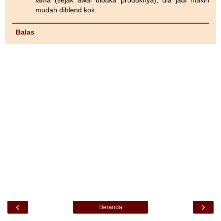
mudah diblend kok.
Balas
‹
›
Beranda