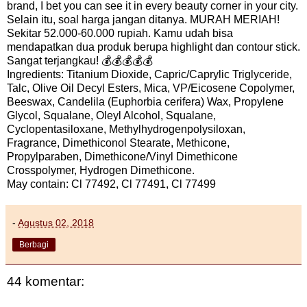
brand, I bet you can see it in every beauty corner in your city.
Selain itu, soal harga jangan ditanya. MURAH MERIAH!
Sekitar 52.000-60.000 rupiah. Kamu udah bisa
mendapatkan dua produk berupa highlight dan contour stick.
Sangat terjangkau! 💰💰💰💰💰
Ingredients: Titanium Dioxide, Capric/Caprylic Triglyceride,
Talc, Olive Oil Decyl Esters, Mica, VP/Eicosene Copolymer,
Beeswax, Candelila (Euphorbia cerifera) Wax, Propylene
Glycol, Squalane, Oleyl Alcohol, Squalane,
Cyclopentasiloxane, Methylhydrogenpolysiloxan,
Fragrance, Dimethiconol Stearate, Methicone,
Propylparaben, Dimethicone/Vinyl Dimethicone
Crosspolymer, Hydrogen Dimethicone.
May contain: Cl 77492, Cl 77491, Cl 77499
-
Agustus 02, 2018
Berbagi
44 komentar: