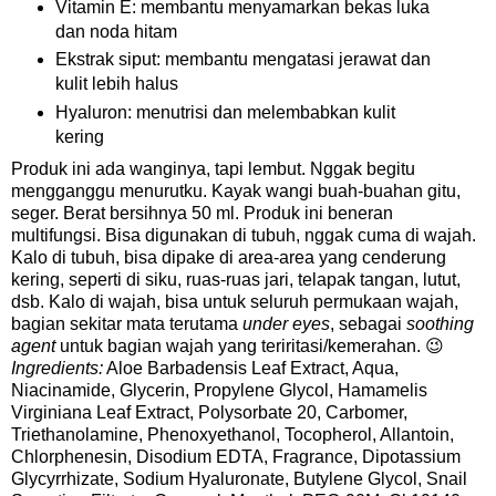
Vitamin E: membantu menyamarkan bekas luka
dan noda hitam
Ekstrak siput: membantu mengatasi jerawat dan
kulit lebih halus
Hyaluron: menutrisi dan melembabkan kulit
kering
Produk ini ada wanginya, tapi lembut. Nggak begitu
mengganggu menurutku. Kayak wangi buah-buahan gitu,
seger. Berat bersihnya 50 ml. Produk ini beneran
multifungsi. Bisa digunakan di tubuh, nggak cuma di wajah.
Kalo di tubuh, bisa dipake di area-area yang cenderung
kering, seperti di siku, ruas-ruas jari, telapak tangan, lutut,
dsb. Kalo di wajah, bisa untuk seluruh permukaan wajah,
bagian sekitar mata terutama
under eyes
, sebagai
soothing
agent
untuk bagian wajah yang teriritasi/kemerahan. 😉
Ingredients:
Aloe Barbadensis Leaf Extract, Aqua,
Niacinamide, Glycerin, Propylene Glycol, Hamamelis
Virginiana Leaf Extract, Polysorbate 20, Carbomer,
Triethanolamine, Phenoxyethanol, Tocopherol, Allantoin,
Chlorphenesin, Disodium EDTA, Fragrance, Dipotassium
Glycyrrhizate, Sodium Hyaluronate, Butylene Glycol, Snail