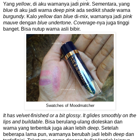
Yang
yellow
, di aku warnanya jadi
pink
. Sementara, yang
blue
di aku jadi warna
deep pink
ada sedikit
shade
warna
burgundy
. Kalo
yellow
dan
blue
di-
mix
, warnanya jadi
pink
mauve
dengan
blue undertone
.
Coverage
-nya juga tinggi
banget. Bisa nutup warna asli bibir.
Swatches of Moodmatcher
It has velvet-finished or a bit glossy
.
It glides smoothly on the
lips and buildable
. Bisa berulang-ulang dioleskan dan
warna yang terbentuk juga akan lebih
deep
. Setelah
beberapa lama pun, warnanya berubah jadi lebih
deep
dan