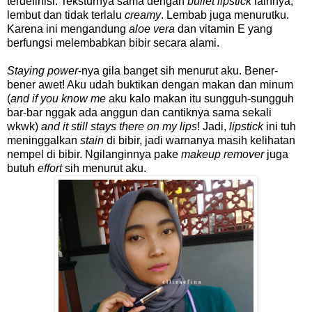
terdefinisi. Teksturnya sama dengan
bullet lipstick
lainnya,
lembut dan tidak terlalu
creamy
. Lembab juga menurutku.
Karena ini mengandung
aloe vera
dan vitamin E yang
berfungsi melembabkan bibir secara alami.
Staying power
-nya gila banget sih menurut aku. Bener-
bener awet! Aku udah buktikan dengan makan dan minum
(
and if you know me
aku kalo makan itu sungguh-sungguh
bar-bar nggak ada anggun dan cantiknya sama sekali
wkwk)
and it still stays there on my lips
! Jadi,
lipstick
ini tuh
meninggalkan
stain
di bibir, jadi warnanya masih kelihatan
nempel di bibir. Ngilanginnya pake
makeup remover
juga
butuh
effort
sih menurut aku.