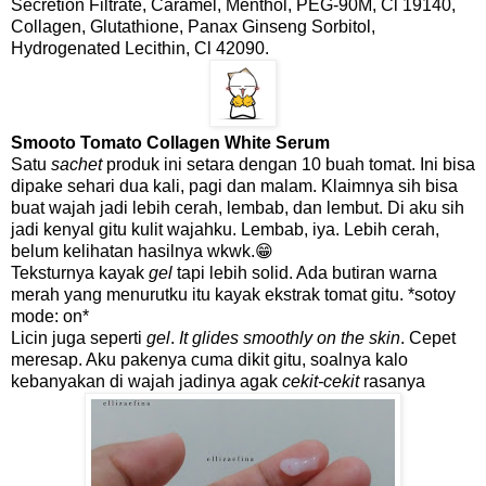
Secretion Filtrate, Caramel, Menthol, PEG-90M, Cl 19140,
Collagen, Glutathione, Panax Ginseng Sorbitol,
Hydrogenated Lecithin, Cl 42090.
Smooto Tomato Collagen White Serum
Satu
sachet
produk ini setara dengan 10 buah tomat. Ini bisa
dipake sehari dua kali, pagi dan malam. Klaimnya sih bisa
buat wajah jadi lebih cerah, lembab, dan lembut. Di aku sih
jadi kenyal gitu kulit wajahku. Lembab, iya. Lebih cerah,
belum kelihatan hasilnya wkwk.😁
Teksturnya kayak
gel
tapi lebih solid. Ada butiran warna
merah yang menurutku itu kayak ekstrak tomat gitu. *sotoy
mode: on*
Licin juga seperti
gel
.
It glides smoothly on the skin
. Cepet
meresap. Aku pakenya cuma dikit gitu, soalnya kalo
kebanyakan di wajah jadinya agak
cekit-cekit
rasanya