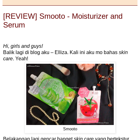
[REVIEW] Smooto - Moisturizer and
Serum
Hi, girls and guys!
Balik lagi di blog aku – Elliza. Kali ini aku mo bahas
skin
care
. Yeah!
Smooto
Belakangan lagi gencar banget
skin care
yang bertekstur