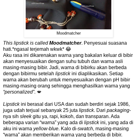
Moodmatcher
This lipstick is called
Moodmatcher
. Penyesuai suasana
hati.*ngasal terjemah wkwk* 😂
Aku rasa ini dikarenakan warna yang bakalan keluar di bibir
akan menyesuaikan dengan suhu tubuh dan warna asli
masing-masing bibir. Jadi, warna di bibirku akan berbeda
dengan bibirmu setelah
lipstick
ini diaplikasikan. Setiap
warna akan berubah untuk menyesuaikan dengan pH bibir
masing-masing orang sehingga menghasilkan warna yang
“personalized”
. 💋
Lipstick
ini berasal dari USA dan sudah berdiri sejak 1986,
juga udah terjual sebanyak 25 juta
lipstick
. Dari
packaging
-
nya sih
sleek
gitu ya, rapi, kokoh, dan transparan. Ada
beberapa varian “warna” yang ada di
lipstick
ini, yang ada di
aku ini warna
yellow-blue
. Kalo di-
swatch
, masing-masing
“warna” akan memberikan warna yang berbeda di bibir.