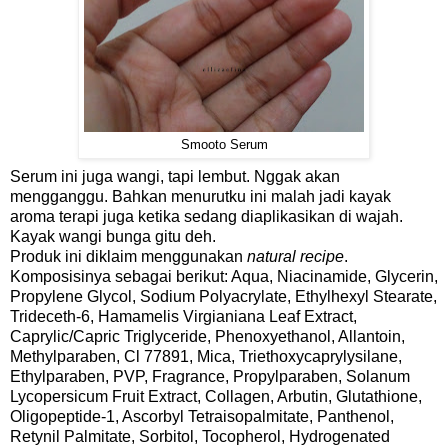
Smooto Serum
Serum ini juga wangi, tapi lembut. Nggak akan
mengganggu. Bahkan menurutku ini malah jadi kayak
aroma terapi juga ketika sedang diaplikasikan di wajah.
Kayak wangi bunga gitu deh.
Produk ini diklaim menggunakan
natural recipe
.
Komposisinya sebagai berikut: Aqua, Niacinamide, Glycerin,
Propylene Glycol, Sodium Polyacrylate, Ethylhexyl Stearate,
Trideceth-6, Hamamelis Virgianiana Leaf Extract,
Caprylic/Capric Triglyceride, Phenoxyethanol, Allantoin,
Methylparaben, Cl 77891, Mica, Triethoxycaprylysilane,
Ethylparaben, PVP, Fragrance, Propylparaben, Solanum
Lycopersicum Fruit Extract, Collagen, Arbutin, Glutathione,
Oligopeptide-1, Ascorbyl Tetraisopalmitate, Panthenol,
Retynil Palmitate, Sorbitol, Tocopherol, Hydrogenated