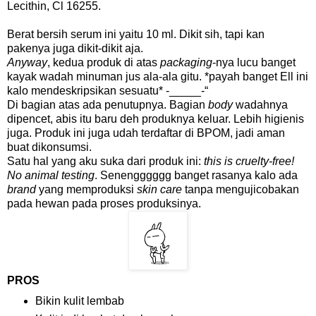
Lecithin, Cl 16255.
Berat bersih serum ini yaitu 10 ml. Dikit sih, tapi kan
pakenya juga dikit-dikit aja.
Anyway
, kedua produk di atas
packaging
-nya lucu banget
kayak wadah minuman jus ala-ala gitu. *payah banget Ell ini
kalo mendeskripsikan sesuatu* -_____-“
Di bagian atas ada penutupnya. Bagian
body
wadahnya
dipencet, abis itu baru deh produknya keluar. Lebih higienis
juga. Produk ini juga udah terdaftar di BPOM, jadi aman
buat dikonsumsi.
Satu hal yang aku suka dari produk ini:
this is cruelty-free!
No animal testing
. Senengggggg banget rasanya kalo ada
brand
yang memproduksi
skin care
tanpa mengujicobakan
pada hewan pada proses produksinya.
PROS
Bikin kulit lembab