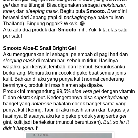
gel
dan multifungsi. Bisa digunakan sebagai
moisturizer,
toner,
dan
sleeping mask.
Begitu pula
Smooto
.
Brand
ini
berasal dari Jepang (tapi di
packaging-
nya pake tulisan
Thailand). Bingung nggak? Wkwk. 😂
Aku ada dua produk dari
Smooto
, nih. Yuk, kita ulas satu
per satu!
Smooto Aloe-E Snail Bright Gel
Aku menggunakan ini sebagai pelembab di pagi hari dan
sleeping mask
di malam hari sebelum tidur. Hasilnya
wajahku jadi kenyal, lembab, dan lembut. Beruntusanku
berkurang. Menurutku ini cocok dipake buat semua jenis
kulit. Bahkan di aku yang punya kulit normal cenderung
berminyak, produk ini masih aman aja dipake.
Produk ini mengandung 99,5%
aloe vera gel
dengan vitamin
E dan ekstrak siput. Kedengerannya bisa
super hydrating
banget yang
notabene
bakalan cocok banget sama yang
punya kulit kering. Tapi, di aku masih aman dan bagus aja
hasilnya. Biasanya aku kalo pake produk yang serba
gel
gini, kulit jadi bertekstur (muncul beruntusan).
But, so far it
didn’t happen
. 💃