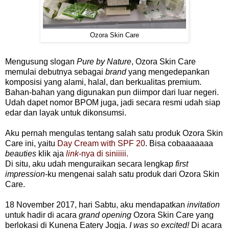
Ozora Skin Care
Mengusung slogan
Pure by Nature
, Ozora Skin Care
memulai debutnya sebagai
brand
yang mengedepankan
komposisi yang alami, halal, dan berkualitas premium.
Bahan-bahan yang digunakan pun diimpor dari luar negeri.
Udah dapet nomor BPOM juga, jadi secara resmi udah siap
edar dan layak untuk dikonsumsi.
Aku pernah mengulas tentang salah satu produk Ozora Skin
Care ini, yaitu
Day Cream with SPF 20
. Bisa cobaaaaaaa
beauties
klik aja
link
-nya di siniiiii.
Di situ, aku udah menguraikan secara lengkap
first
impression
-ku mengenai salah satu produk dari Ozora Skin
Care.
18 November 2017, hari Sabtu, aku mendapatkan
invitation
untuk hadir di acara
grand opening
Ozora Skin Care yang
berlokasi di Kunena Eatery Jogja.
I was so excited!
Di acara