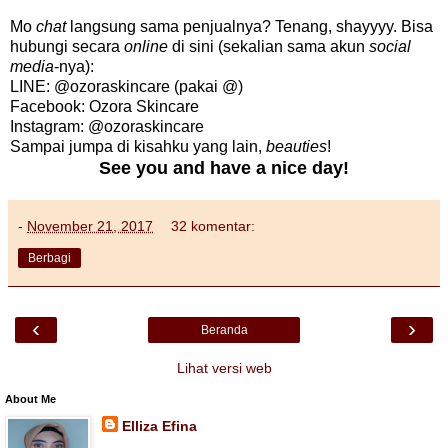
Mo
chat
langsung sama penjualnya? Tenang, shayyyy. Bisa
hubungi secara
online
di sini (sekalian sama akun
social
media
-nya):
LINE: @ozoraskincare (pakai @)
Facebook: Ozora Skincare
Instagram: @ozoraskincare
Sampai jumpa di kisahku yang lain,
beauties
!
See you and have a nice day!
-
November 21, 2017
32 komentar:
Berbagi
‹
›
Beranda
Lihat versi web
About Me
Elliza Efina