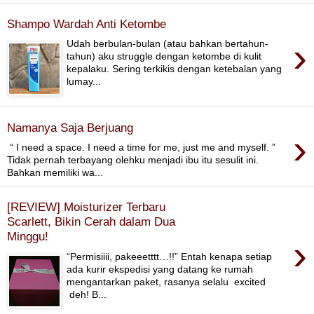
Shampo Wardah Anti Ketombe
›
Udah berbulan-bulan (atau bahkan bertahun-
tahun) aku struggle dengan ketombe di kulit
kepalaku. Sering terkikis dengan ketebalan yang
lumay...
Namanya Saja Berjuang
›
“ I need a space. I need a time for me, just me and myself. ”
Tidak pernah terbayang olehku menjadi ibu itu sesulit ini.
Bahkan memiliki wa...
[REVIEW] Moisturizer Terbaru
Scarlett, Bikin Cerah dalam Dua
Minggu!
›
“Permisiiii, pakeeetttt…!!” Entah kenapa setiap
ada kurir ekspedisi yang datang ke rumah
mengantarkan paket, rasanya selalu excited
deh! B...