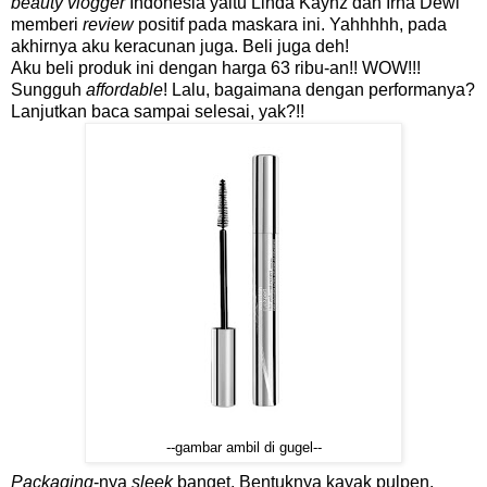
beauty vlogger
Indonesia yaitu Linda Kayhz dan Irna Dewi
memberi
review
positif pada maskara ini. Yahhhhh, pada
akhirnya aku keracunan juga. Beli juga deh!
Aku beli produk ini dengan harga 63 ribu-an!! WOW!!!
Sungguh
affordable
! Lalu, bagaimana dengan performanya?
Lanjutkan baca sampai selesai, yak?!!
--gambar ambil di gugel--
Packaging
-nya
sleek
banget. Bentuknya kayak pulpen.