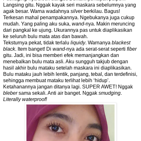
Langsing gitu. Nggak kayak seri maskara sebelumnya yang
agak besar. Warna wadahnya
silver
berkilau. Bagus!
Terkesan mahal penampakannya. Ngebukanya juga cukup
mudah. Yang paling aku suka,
wand
-nya. Makin meruncing
dari pangkal ke ujung. Ukurannya pas untuk diaplikasikan
ke seluruh bulu mata atas dan bawah.
Teksturnya pekat, tidak terlalu
liquidy
. Warnanya
blackest
black
. Item banget! Di
wand
-nya ada serat-serat seperti
fiber
gitu. Jadi, ini bisa memberi efek memanjangkan dan
menebalkan bulu mata asli. Aku sungguh takjub dengan
hasil akhir bulu mataku setelah maskara ini diaplikasikan.
Bulu mataku jauh lebih lentik, panjang, tebal, dan terdefinisi,
sehingga membuat mataku terlihat lebih ‘hidup’.
Ketahanannya jangan ditanya lagi. SUPER AWET! Nggak
bleber
sama sekali. Anti air banget. Nggak
smudging
.
Literally waterproof!