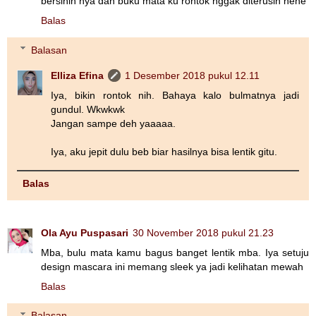
bersihin nya dan buku mata ku rontok nggak diterusin hehe
Balas
Balasan
Elliza Efina
1 Desember 2018 pukul 12.11
Iya, bikin rontok nih. Bahaya kalo bulmatnya jadi
gundul. Wkwkwk
Jangan sampe deh yaaaaa.
Iya, aku jepit dulu beb biar hasilnya bisa lentik gitu.
Balas
Ola Ayu Puspasari
30 November 2018 pukul 21.23
Mba, bulu mata kamu bagus banget lentik mba. Iya setuju
design mascara ini memang sleek ya jadi kelihatan mewah
Balas
Balasan