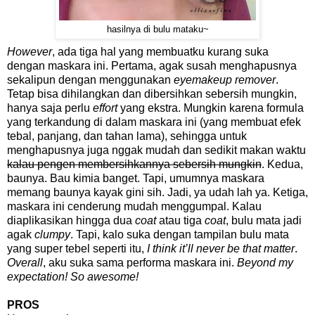
hasilnya di bulu mataku~
However
, ada tiga hal yang membuatku kurang suka
dengan maskara ini. Pertama, agak susah menghapusnya
sekalipun dengan menggunakan
eyemakeup remover
.
Tetap bisa dihilangkan dan dibersihkan sebersih mungkin,
hanya saja perlu
effort
yang ekstra. Mungkin karena formula
yang terkandung di dalam maskara ini (yang membuat efek
tebal, panjang, dan tahan lama), sehingga untuk
menghapusnya juga nggak mudah dan sedikit makan waktu
kalau pengen membersihkannya sebersih mungkin
. Kedua,
baunya. Bau kimia banget. Tapi, umumnya maskara
memang baunya kayak gini sih. Jadi, ya udah lah ya. Ketiga,
maskara ini cenderung mudah menggumpal. Kalau
diaplikasikan hingga dua
coat
atau tiga
coat
, bulu mata jadi
agak
clumpy
. Tapi, kalo suka dengan tampilan bulu mata
yang super tebel seperti itu,
I think it’ll never be that matter
.
Overall
, aku suka sama performa maskara ini.
Beyond my
expectation! So awesome!
PROS