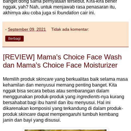
banget dong sama pernyataan tersebut. Kira-kira bener
nggak, yah? Nah, untuk menjawab rasa penasaran itu,
akhirnya aku coba juga si
foundation
cair ini.
-
September 09, 2021
Tidak ada komentar:
Berbagi
[REVIEW] Mama’s Choice Face Wash
dan Mama’s Choice Face Moisturizer
Memilih produk
skincare
yang berkualitas baik selama masa
kehamilan dan menyusui memang penting banget. Kita
nggak bisa secara bebas atau sembarangan dalam
menggunakan produk-produk yang
ingredients
-nya kurang
bersahabat bagi ibu hamil dan ibu menyusui. Hal ini
dikarenakan komposisi yang terkandung di dalam produk-
produk
skincare
dapat mempengaruhi tumbuh kembang
janin dan bayi yang disusui.