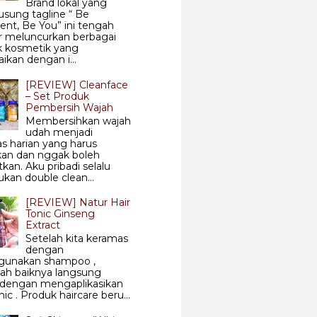
Brand lokal yang
sung tagline “ Be
ent, Be You” ini tengah
r meluncurkan berbagai
k kosmetik yang
aikan dengan i...
[REVIEW] Cleanface
– Set Produk
Pembersih Wajah
Membersihkan wajah
udah menjadi
tas harian yang harus
kan dan nggak boleh
tkan. Aku pribadi selalu
kan double clean...
[REVIEW] Natur Hair
Tonic Ginseng
Extract
Setelah kita keramas
dengan
unakan shampoo ,
ah baiknya langsung
i dengan mengaplikasikan
nic . Produk haircare beru...