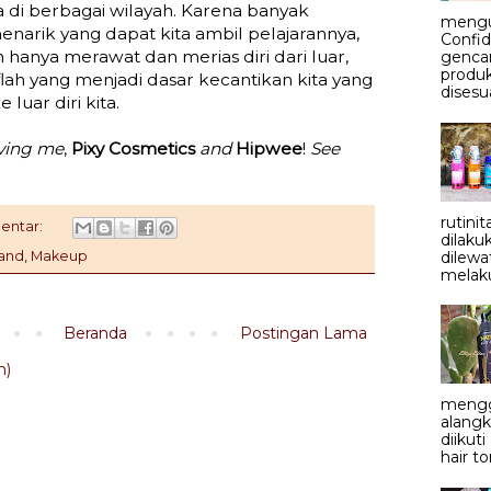
a di berbagai wilayah. Karena banyak
mengu
narik yang dapat kita ambil pelajarannya,
Confid
n hanya merawat dan merias diri dari luar,
genca
produ
flah yang menjadi dasar kecantikan kita yang
disesu
luar diri kita.
ving me
,
Pixy Cosmetics
and
Hipwee
!
See
rutini
entar:
dilaku
dilewa
rand
,
Makeup
melaku
Beranda
Postingan Lama
m)
mengg
alangk
diikut
hair to