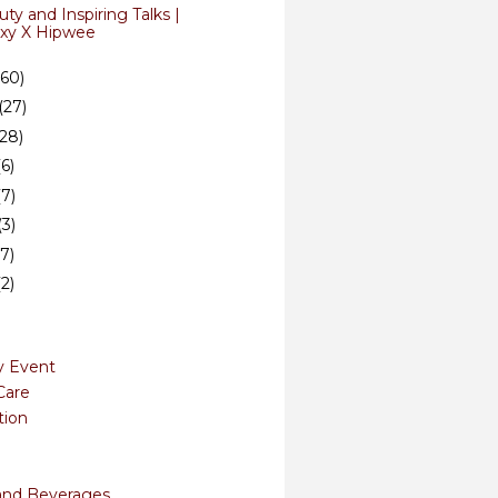
ty and Inspiring Talks |
ixy X Hipwee
(60)
(27)
(28)
(6)
(7)
(3)
(7)
(2)
y Event
Care
tion
and Beverages