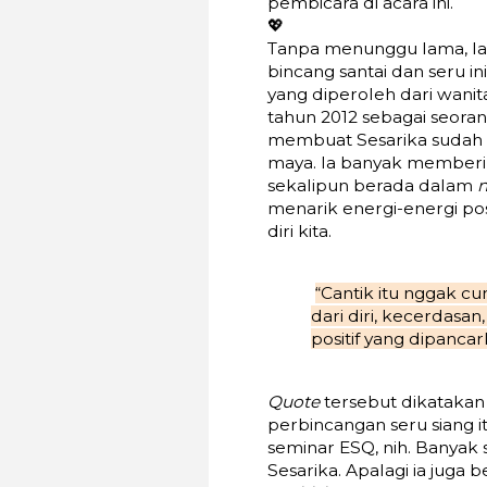
pembicara di acara ini.
💖
Tanpa menunggu lama, lan
bincang santai dan seru i
yang diperoleh dari wanit
tahun 2012 sebagai seora
membuat Sesarika sudah 
maya. Ia banyak memberi
sekalipun berada dalam
n
menarik energi-energi pos
diri kita.
“Cantik itu nggak cuma
dari diri, kecerdasan
positif yang dipancar
Quote
tersebut dikatakan
perbincangan seru siang it
seminar ESQ, nih. Banyak 
Sesarika. Apalagi ia juga 