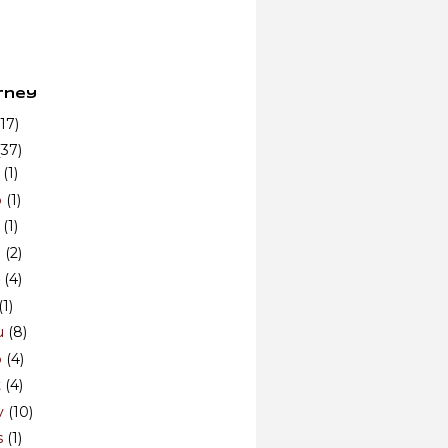
rney
(17)
(37)
n
(1)
b
(1)
r
(1)
i
(2)
n
(4)
(1)
u
(8)
p
(4)
t
(4)
v
(10)
s
(1)