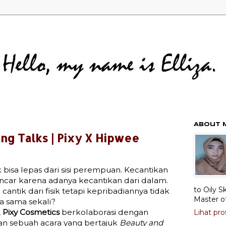
About 
ing Talks | Pixy X Hipwee
bisa lepas dari sisi perempuan. Kecantikan
ancar karena adanya kecantikan dari dalam.
to Oily S
antik dari fisik tetapi kepribadiannya tidak
Master o
a sama sekali?
,
Pixy Cosmetics
berkolaborasi dengan
Lihat pro
 sebuah acara yang bertajuk
Beauty and