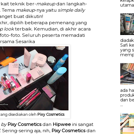
kerapk
ait teknik ber-
makeup
dan langkah-
utama.
i. Tema
makeup
­-nya yaitu
simple daily
nget buat diikutin!
khir, dipilih beberapa pemenang yang
p look
terbaik. Kemudian, di akhir acara
 foto-foto. Seluruh peserta memadati
diadak
rsama Sesarika
Safi 
yang 
mempe
ada h
produk
dan be
...
yang disediakan oleh
Pixy Cosmetics
s by
Pixy Cosmetics
dan
Hipwee
ini sangat
. Sering-sering aja, nih,
Pixy Cosmetics
dan