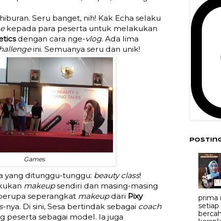
hiburan. Seru banget, nih! Kak Echa selaku
ge
kepada para peserta untuk melakukan
tics
dengan cara nge-
vlog
. Ada lima
hallenge
ini. Semuanya seru dan unik!
Postin
Games
ra yang ditunggu-tunggu:
beauty class
!
akukan
makeup
sendiri dan masing-masing
s berupa seperangkat
makeup
dari
Pixy
prima
setiap
s
-nya. Di sini, Sesa bertindak sebagai
coach
bercah
ng peserta sebagai model. Ia juga