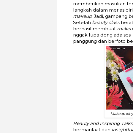
memberikan masukan terk
langkah dalam merias dir
makeup
. Jadi, gampang ba
Setelah
beauty class
bera
berhasil membuat
makeu
nggak lupa dong ada sesi
panggung dan berfoto be
Makeup kit
Beauty and Inspiring Talk
bermanfaat dan
insightful