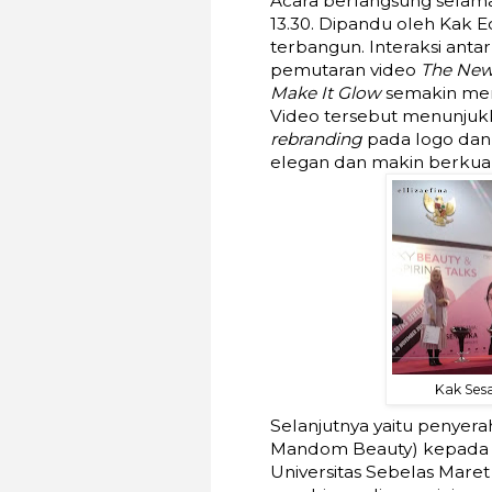
Acara berlangsung selama 
13.30. Dipandu oleh Kak E
terbangun. Interaksi anta
pemutaran video
The New
Make It Glow
semakin memb
Video tersebut menunju
rebranding
pada logo dan
elegan dan makin berkuali
Kak Sesa
Selanjutnya yaitu penyera
Mandom Beauty) kepada B
Universitas Sebelas Mare