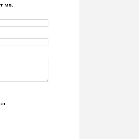
t Me:
er