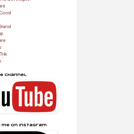
are
s Good
Brand
up
are
o
Trik
m
e Channel
 me on Instagram