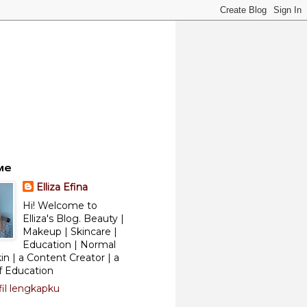
Me
Elliza Efina
Hi! Welcome to
Elliza's Blog. Beauty |
Makeup | Skincare |
Education | Normal
kin | a Content Creator | a
f Education
fil lengkapku