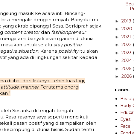
Beau
P
gsung masuk ke acara inti. Bincang-
ni bisa mengalir dengan renyah. Banyak ilmu
2019
►
a yang akrab dipanggil Sesa. Berkiprah sejak
2020
►
ng
content creator
dan
fashionpreneur
2021
►
mengalami banyak asam garam di dunia
 masukan untuk selalu
stay positive
2022
►
egative situation
. Karena
positivity
itu akan
2023
►
itif yang ada di lingkungan sekitar kepada
2024
►
2025
►
2026
►
 dilihat dari fisiknya. Lebih luas lagi,
,
attitude
,
manner
. Terutama energi
Label
kan.”
Beaut
Body 
 oleh Sesarika di tengah-tengah
Educa
u. Rasa-rasanya saya seperti mengikuti
Eyes
sekali pesan positif yang disampaikan oleh
Face
berkecimpung di dunia bisnis. Sudah tentu
Food 