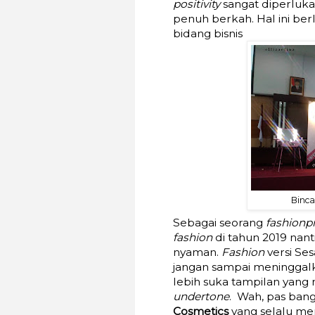
positivity
sangat diperluka
penuh berkah. Hal ini be
bidang bisnis
Binca
Sebagai seorang
fashionp
fashion
di tahun 2019 nant
nyaman.
Fashion
versi Ses
jangan sampai meninggalk
lebih suka tampilan yang 
undertone
.
Wah, pas ban
Cosmetics
yang selalu men