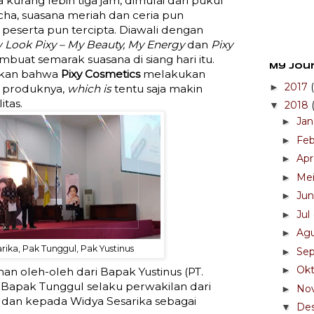
kurang lebih tiga jam, dimulai dari pukul
cha, suasana meriah dan ceria pun
r peserta pun tercipta. Diawali dengan
 Look Pixy – My Beauty, My Energy
dan
Pixy
uat semarak suasana di siang hari itu.
My Jou
kkan bahwa
Pixy Cosmetics
melakukan
2017
►
 produknya,
which is
tentu saja makin
tas.
2018
▼
Ja
►
Fe
►
Ap
►
Me
►
Ju
►
Jul
►
Ag
►
rika, Pak Tunggul, Pak Yustinus
Se
►
Ok
►
han oleh-oleh dari Bapak Yustinus (PT.
apak Tunggul selaku perwakilan dari
No
►
t dan kepada Widya Sesarika sebagai
De
▼