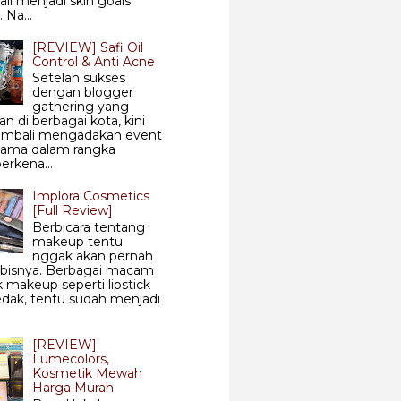
ali menjadi skin goals
 Na...
[REVIEW] Safi Oil
Control & Anti Acne
Setelah sukses
dengan blogger
gathering yang
an di berbagai kota, kini
kembali mengadakan event
sama dalam rangka
rkena...
Implora Cosmetics
[Full Review]
Berbicara tentang
makeup tentu
nggak akan pernah
abisnya. Berbagai macam
 makeup seperti lipstick
dak, tentu sudah menjadi
[REVIEW]
Lumecolors,
Kosmetik Mewah
Harga Murah