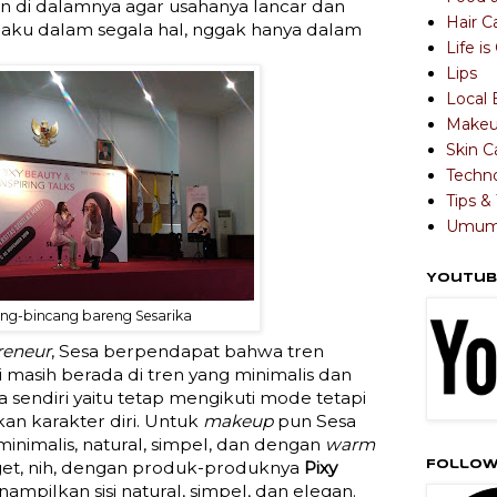
n di dalamnya agar usahanya lancar dan
Hair C
rlaku dalam segala hal, nggak hanya dalam
Life i
Lips
Local 
Make
Skin C
Techn
Tips & 
Umu
Youtub
ng-bincang bareng Sesarika
reneur
, Sesa berpendapat bahwa tren
i masih berada di tren yang minimalis dan
a sendiri yaitu tetap mengikuti mode tetapi
an karakter diri. Untuk
makeup
pun Sesa
minimalis, natural, simpel, dan dengan
warm
get, nih, dengan produk-produknya
Pixy
Follow
ampilkan sisi natural, simpel, dan elegan.