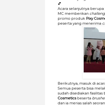
💕
Acara selanjutnya berupa 
MC memberikan
challen
promo produk
Pixy Cosme
peserta yang menerima
c
Berikutnya, masuk di aca
Semua peserta bisa mel
sudah disediakan fasilita
Cosmetics
beserta
brushe
dan ia merias salah seora