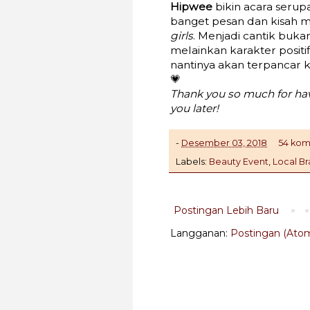
Hipwee
bikin acara serup
banget pesan dan kisah me
girls
. Menjadi cantik buka
melainkan karakter positi
nantinya akan terpancar ke 
💗
Thank you so much for ha
you later!
-
Desember 03, 2018
54 kom
Labels:
Beauty Event
,
Local B
Postingan Lebih Baru
Langganan:
Postingan (Ato