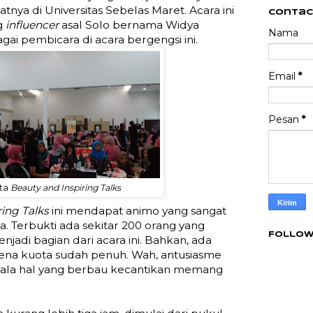
atnya di Universitas Sebelas Maret. Acara ini
Contac
ng
influencer
asal Solo bernama Widya
Nama
agai pembicara di acara bergengsi ini.
Email
*
Pesan
*
rta
Beauty and Inspiring Talks
ring Talks
ini mendapat animo yang sangat
ta. Terbukti ada sekitar 200 orang yang
Follow
jadi bagian dari acara ini. Bahkan, ada
arena kuota sudah penuh. Wah, antusiasme
ala hal yang berbau kecantikan memang