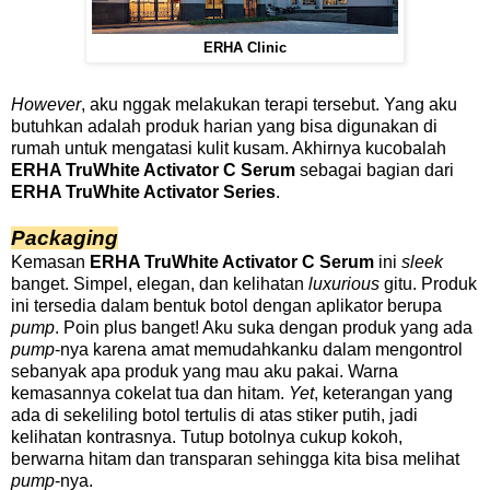
ERHA Clinic
However
, aku nggak melakukan terapi tersebut. Yang aku
butuhkan adalah produk harian yang bisa digunakan di
rumah untuk mengatasi kulit kusam. Akhirnya kucobalah
ERHA TruWhite Activator C Serum
sebagai bagian dari
ERHA TruWhite Activator Series
.
Packaging
Kemasan
ERHA TruWhite Activator C Serum
ini
sleek
banget. Simpel, elegan, dan kelihatan
luxurious
gitu. Produk
ini tersedia dalam bentuk botol dengan aplikator berupa
pump
. Poin plus banget! Aku suka dengan produk yang ada
pump
-nya karena amat memudahkanku dalam mengontrol
sebanyak apa produk yang mau aku pakai. Warna
kemasannya cokelat tua dan hitam.
Yet
, keterangan yang
ada di sekeliling botol tertulis di atas stiker putih, jadi
kelihatan kontrasnya. Tutup botolnya cukup kokoh,
berwarna hitam dan transparan sehingga kita bisa melihat
pump
-nya.