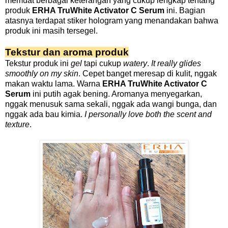
memuat berbagai keterangan yang cukup lengkap tentang
produk
ERHA TruWhite Activator C Serum
ini. Bagian
atasnya terdapat stiker hologram yang menandakan bahwa
produk ini masih tersegel.
Tekstur dan aroma produk
Tekstur produk ini
gel
tapi cukup
watery
.
It really glides
smoothly on my skin
. Cepet banget meresap di kulit, nggak
makan waktu lama. Warna
ERHA TruWhite Activator C
Serum
ini putih agak bening. Aromanya menyegarkan,
nggak menusuk sama sekali, nggak ada wangi bunga, dan
nggak ada bau kimia.
I personally love both the scent and
texture
.