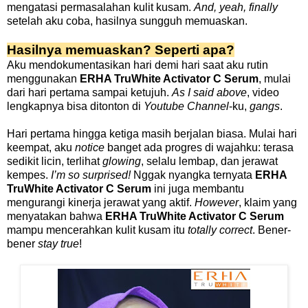
mengatasi permasalahan kulit kusam.
And, yeah, finally
setelah aku coba, hasilnya sungguh memuaskan.
Hasilnya memuaskan? Seperti apa?
Aku mendokumentasikan hari demi hari saat aku rutin
menggunakan
ERHA TruWhite Activator C Serum
, mulai
dari hari pertama sampai ketujuh.
As I said above
, video
lengkapnya bisa ditonton di
Youtube Channel
-ku,
gangs
.
Hari pertama hingga ketiga masih berjalan biasa. Mulai hari
keempat, aku
notice
banget ada progres di wajahku: terasa
sedikit licin, terlihat
glowing
, selalu lembap, dan jerawat
kempes.
I’m so surprised!
Nggak nyangka ternyata
ERHA
TruWhite Activator C Serum
ini juga membantu
mengurangi kinerja jerawat yang aktif.
However
, klaim yang
menyatakan bahwa
ERHA TruWhite Activator C Serum
mampu mencerahkan kulit kusam itu
totally correct
. Bener-
bener
stay true
!