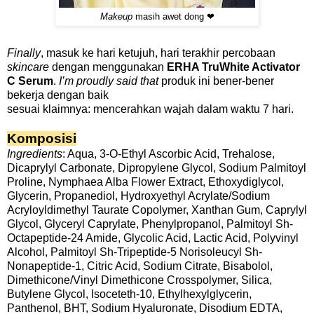
Makeup
masih awet dong ❤
Finally
, masuk ke hari ketujuh, hari terakhir percobaan
skincare
dengan menggunakan
ERHA TruWhite Activator
C Serum
.
I’m proudly said that
produk ini bener-bener
bekerja dengan baik
sesuai klaimnya: mencerahkan wajah dalam waktu 7 hari.
Komposisi
Ingredients
: Aqua, 3-O-Ethyl Ascorbic Acid, Trehalose,
Dicaprylyl Carbonate, Dipropylene Glycol, Sodium Palmitoyl
Proline, Nymphaea Alba Flower Extract, Ethoxydiglycol,
Glycerin, Propanediol, Hydroxyethyl Acrylate/Sodium
Acryloyldimethyl Taurate Copolymer, Xanthan Gum, Caprylyl
Glycol, Glyceryl Caprylate, Phenylpropanol, Palmitoyl Sh-
Octapeptide-24 Amide, Glycolic Acid, Lactic Acid, Polyvinyl
Alcohol, Palmitoyl Sh-Tripeptide-5 Norisoleucyl Sh-
Nonapeptide-1, Citric Acid, Sodium Citrate, Bisabolol,
Dimethicone/Vinyl Dimethicone Crosspolymer, Silica,
Butylene Glycol, Isoceteth-10, Ethylhexylglycerin,
Panthenol, BHT, Sodium Hyaluronate, Disodium EDTA,