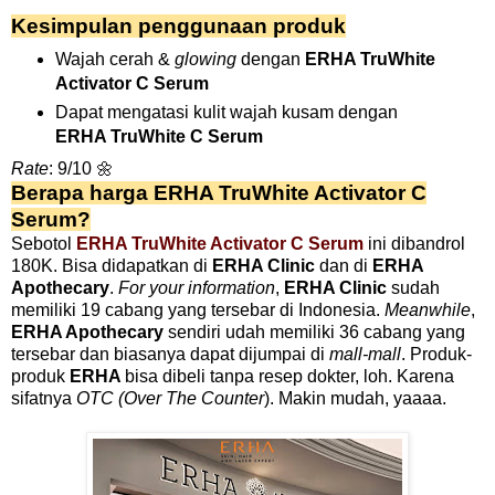
Kesimpulan penggunaan produk
Wajah cerah &
glowing
dengan
ERHA TruWhite
Activator C Serum
Dapat mengatasi kulit wajah kusam dengan
ERHA TruWhite C Serum
Rate
: 9/10 🌼
Berapa harga
ERHA TruWhite Activator C
Serum
?
Sebotol
ERHA TruWhite Activator C Serum
ini dibandrol
180K. Bisa didapatkan di
ERHA Clinic
dan di
ERHA
Apothecary
.
For your information
,
ERHA Clinic
sudah
memiliki 19 cabang yang tersebar di Indonesia.
Meanwhile
,
ERHA Apothecary
sendiri udah memiliki 36 cabang yang
tersebar dan biasanya dapat dijumpai di
mall-mall
. Produk-
produk
ERHA
bisa dibeli tanpa resep dokter, loh. Karena
sifatnya
OTC (Over The Counter
). Makin mudah, yaaaa.