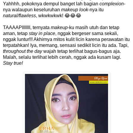
Yahhhh, pokoknya dempul banget lah bagian
complexion
-
nya walaupun keseluruhan
makeup look
-nya itu
natural/flawless
, wkwkwkwk! 😂😂😂
TAAAAPIIIIIII, ternyata
makeup
-ku masih utuh dan tetap
aman, tetap
stay in place
, nggak bergeser sama sekali,
nggak luntur!!! Akhirnya mitos kulit licin karena perawatan itu
terpatahkan! Iya, memang, sensasi sedikit licin itu ada. Tapi,
throughout the day
wajah tetap terlihat bagus-bagus aja.
Malah, selalu terlihat lebih cerah, nggak ada kusam lagi.
Stay true!