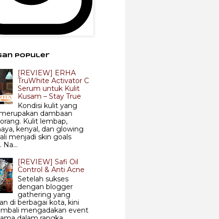
gan Populer
[REVIEW] ERHA
TruWhite Activator C
Serum untuk Kulit
Kusam – Stay True
Kondisi kulit yang
 merupakan dambaan
 orang. Kulit lembap,
aya, kenyal, dan glowing
ali menjadi skin goals
 Na...
[REVIEW] Safi Oil
Control & Anti Acne
Setelah sukses
dengan blogger
gathering yang
an di berbagai kota, kini
kembali mengadakan event
sama dalam rangka