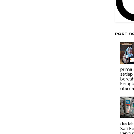
Postin
prima
setiap
bercah
kerapk
utama.
diadak
Safi 
yang 