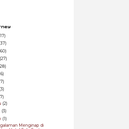
rney
(17)
(37)
(60)
(27)
(28)
(6)
(7)
(3)
(7)
u
(2)
t
(3)
v
(1)
galaman Menginap di