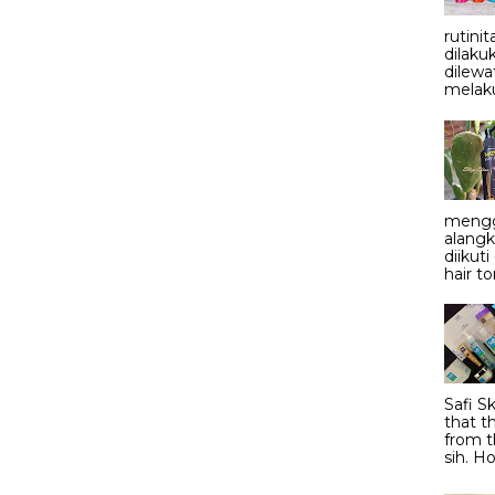
rutini
dilaku
dilewa
melaku
mengg
alangk
diikut
hair to
Safi S
that t
from t
sih. Ho