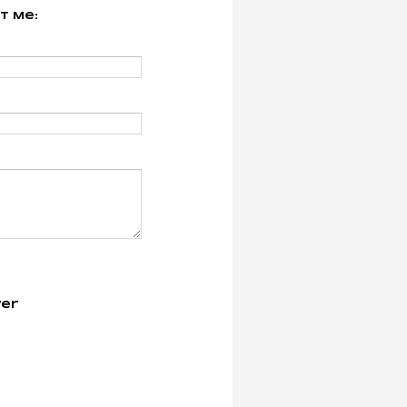
t Me:
er