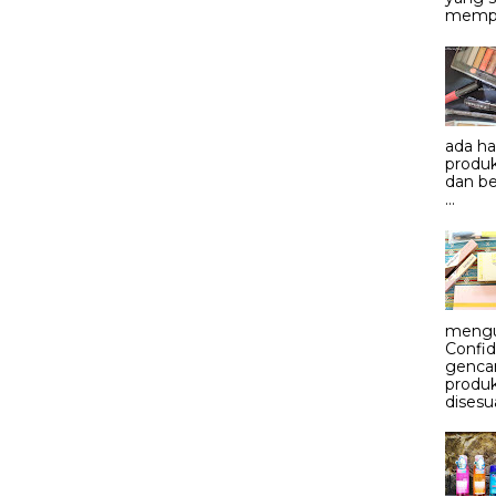
mempe
ada h
produk
dan be
...
mengu
Confid
genca
produ
disesu