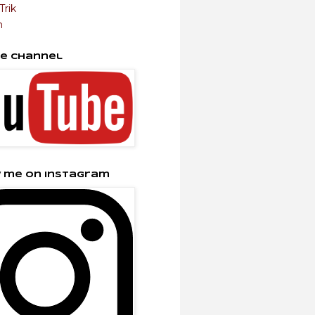
Trik
m
e Channel
 me on Instagram