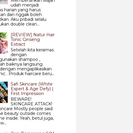
Membersihkan wajah
udah menjadi
tas harian yang harus
kan dan nggak boleh
tkan. Aku pribadi selalu
kan double clean...
[REVIEW] Natur Hair
Tonic Ginseng
Extract
Setelah kita keramas
dengan
unakan shampoo ,
ah baiknya langsung
i dengan mengaplikasikan
nic . Produk haircare beru...
Safi Skincare (White
Expert & Age Defy) |
First Impression
BEWARE!
SKINCARE ATTACK!
kincare Mostly people said
he beauty outside comes
he inside. Yeah, betul juga,
w...