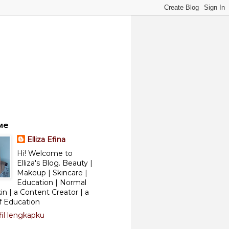
Me
Elliza Efina
Hi! Welcome to
Elliza's Blog. Beauty |
Makeup | Skincare |
Education | Normal
kin | a Content Creator | a
f Education
fil lengkapku