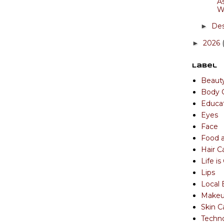
A
W
De
►
2026
►
Label
Beaut
Body 
Educa
Eyes
Face
Food 
Hair C
Life i
Lips
Local 
Make
Skin C
Techn