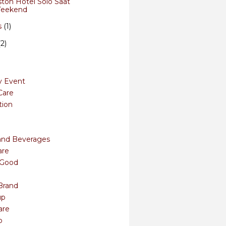
ston Hotel Solo Saat
eekend
s
(1)
(2)
y Event
Care
tion
and Beverages
are
s Good
Brand
up
are
o