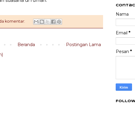
n suasana di rumah.
Contac
Nama
ada komentar:
Email
*
Beranda
Postingan Lama
Pesan
*
m)
Follow