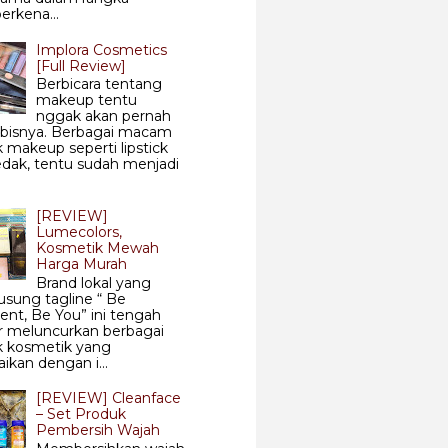
rkena...
Implora Cosmetics
[Full Review]
Berbicara tentang
makeup tentu
nggak akan pernah
abisnya. Berbagai macam
 makeup seperti lipstick
dak, tentu sudah menjadi
[REVIEW]
Lumecolors,
Kosmetik Mewah
Harga Murah
Brand lokal yang
sung tagline “ Be
ent, Be You” ini tengah
r meluncurkan berbagai
k kosmetik yang
aikan dengan i...
[REVIEW] Cleanface
– Set Produk
Pembersih Wajah