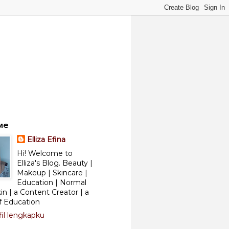
Me
Elliza Efina
Hi! Welcome to
Elliza's Blog. Beauty |
Makeup | Skincare |
Education | Normal
kin | a Content Creator | a
f Education
fil lengkapku