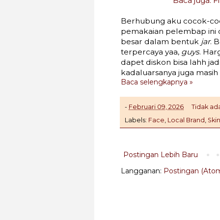
Baca juga: F
Berhubung aku cocok-coc
pemakaian pelembap ini 
besar dalam bentuk
jar
. 
terpercaya yaa,
guys
. Har
dapet diskon bisa lahh jad
kadaluarsanya juga masih
Baca selengkapnya »
-
Februari 09, 2026
Tidak ad
Labels:
Face
,
Local Brand
,
Ski
Postingan Lebih Baru
Langganan:
Postingan (Ato