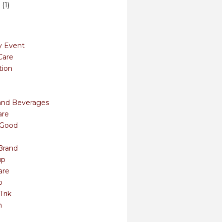
n
(1)
y Event
Care
tion
and Beverages
are
s Good
Brand
up
are
o
Trik
m