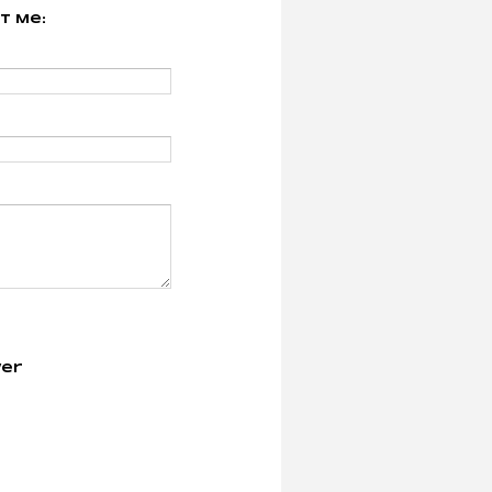
t Me:
er