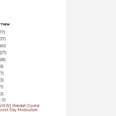
rney
(17)
(37)
(60)
(27)
(28)
(6)
(7)
(3)
(7)
(2)
b
(1)
VIEW] Wardah Crystal
ecret Day Moisturizer