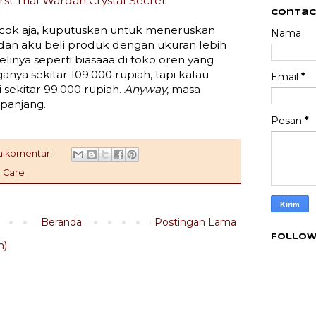
irst Trial Wardah Crystal Secret
Contac
ok aja, kuputuskan untuk meneruskan
Nama
dan aku beli produk dengan ukuran lebih
Belinya seperti biasaaa di toko oren yang
ganya sekitar 109.000 rupiah, tapi kalau
Email
*
i sekitar 99.000 rupiah.
Anyway
, masa
 panjang.
Pesan
*
a komentar:
n Care
Beranda
Postingan Lama
Follow
m)