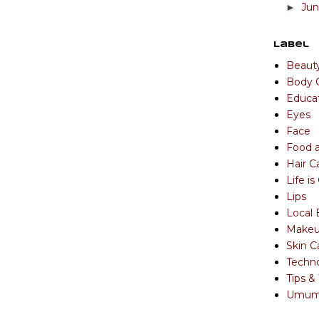
Ju
►
Label
Beaut
Body 
Educa
Eyes
Face
Food 
Hair C
Life i
Lips
Local 
Make
Skin C
Techn
Tips & 
Umu