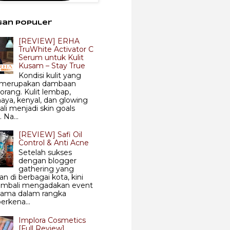
gan Populer
[REVIEW] ERHA
TruWhite Activator C
Serum untuk Kulit
Kusam – Stay True
Kondisi kulit yang
 merupakan dambaan
 orang. Kulit lembap,
aya, kenyal, dan glowing
ali menjadi skin goals
 Na...
[REVIEW] Safi Oil
Control & Anti Acne
Setelah sukses
dengan blogger
gathering yang
an di berbagai kota, kini
kembali mengadakan event
sama dalam rangka
rkena...
Implora Cosmetics
[Full Review]