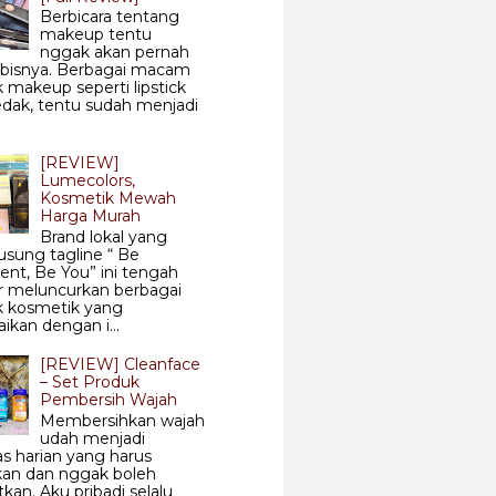
Berbicara tentang
makeup tentu
nggak akan pernah
abisnya. Berbagai macam
 makeup seperti lipstick
dak, tentu sudah menjadi
[REVIEW]
Lumecolors,
Kosmetik Mewah
Harga Murah
Brand lokal yang
sung tagline “ Be
ent, Be You” ini tengah
r meluncurkan berbagai
k kosmetik yang
aikan dengan i...
[REVIEW] Cleanface
– Set Produk
Pembersih Wajah
Membersihkan wajah
udah menjadi
tas harian yang harus
kan dan nggak boleh
tkan. Aku pribadi selalu