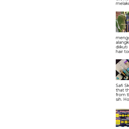
melaku
mengg
alangk
diikut
hair to
Safi S
that t
from t
sih. Ho