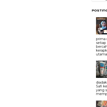
Postin
prima
setiap
bercah
kerapk
utama.
diadak
Safi 
yang 
mempe