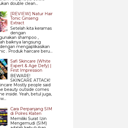
kan double clean...
[REVIEW] Natur Hair
Tonic Ginseng
Extract
Setelah kita keramas
dengan
unakan shampoo ,
ah baiknya langsung
i dengan mengaplikasikan
nic . Produk haircare beru...
Safi Skincare (White
Expert & Age Defy) |
First Impression
BEWARE!
SKINCARE ATTACK!
kincare Mostly people said
he beauty outside comes
he inside. Yeah, betul juga,
w...
Cara Perpanjang SIM
di Polres Klaten
Memiliki Surat Izin
Mengemudi (SIM)
adalah kebutuhan