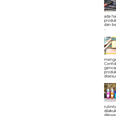
ada h
produk
dan be
...
mengu
Confid
genca
produ
disesu
rutini
dilaku
dilewa