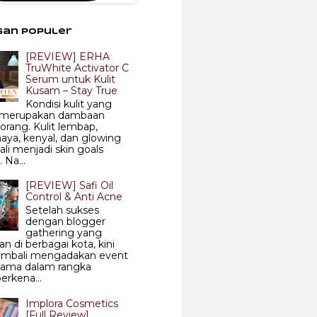
gan Populer
[REVIEW] ERHA
TruWhite Activator C
Serum untuk Kulit
Kusam – Stay True
Kondisi kulit yang
 merupakan dambaan
 orang. Kulit lembap,
aya, kenyal, dan glowing
ali menjadi skin goals
 Na...
[REVIEW] Safi Oil
Control & Anti Acne
Setelah sukses
dengan blogger
gathering yang
an di berbagai kota, kini
kembali mengadakan event
sama dalam rangka
rkena...
Implora Cosmetics
[Full Review]