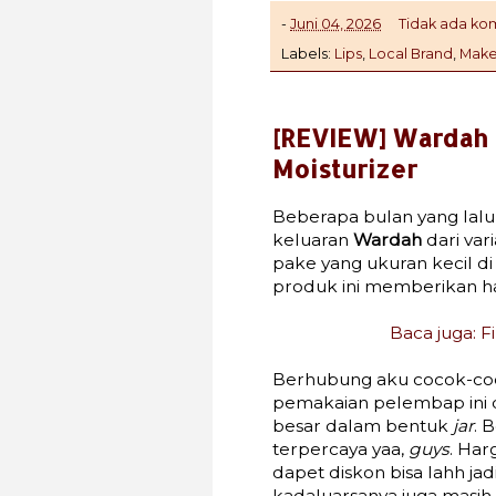
-
Juni 04, 2026
Tidak ada ko
Labels:
Lips
,
Local Brand
,
Mak
[REVIEW] Wardah 
Moisturizer
Beberapa bulan yang lalu
keluaran
Wardah
dari var
pake yang ukuran kecil d
produk ini memberikan ha
Baca juga: F
Berhubung aku cocok-coc
pemakaian pelembap ini 
besar dalam bentuk
jar
. 
terpercaya yaa,
guys
. Har
dapet diskon bisa lahh jad
kadaluarsanya juga masih