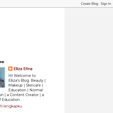
Me
Elliza Efina
Hi! Welcome to
Elliza's Blog. Beauty |
Makeup | Skincare |
Education | Normal
kin | a Content Creator | a
f Education
fil lengkapku