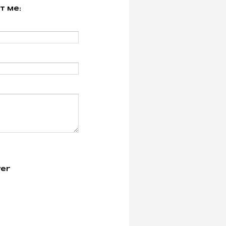
t Me:
er