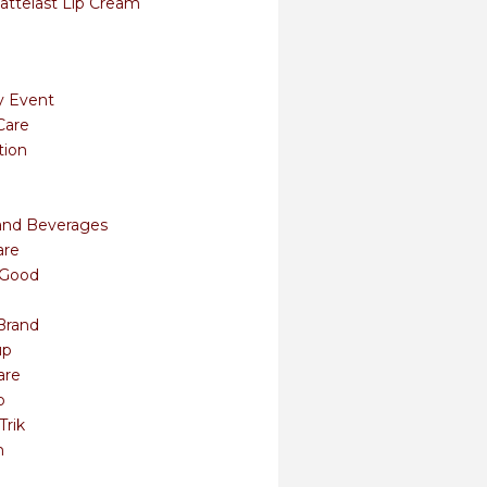
attelast Lip Cream
y Event
Care
tion
and Beverages
are
s Good
Brand
up
are
o
Trik
m