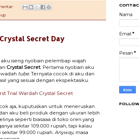
Contac
mentar:
Nama
eup
Email
*
Crystal Secret Day
Pesan
*
 aku iseng nyobain pelembap wajah
ian
Crystal Secret
. Pertama nyobain aku
i wadah
tube
. Ternyata cocok di aku dan
sil yang sesuai dengan ekspektasiku.
irst Trial Wardah Crystal Secret
Follow
ok aja, kuputuskan untuk meneruskan
dan aku beli produk dengan ukuran lebih
Belinya seperti biasaaa di toko oren yang
ganya sekitar 109.000 rupiah, tapi kalau
i sekitar 99.000 rupiah.
Anyway
, masa
 panjang.