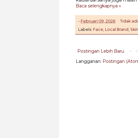
Baca selengkapnya »
-
Februari 09, 2026
Tidak ad
Labels:
Face
,
Local Brand
,
Ski
Postingan Lebih Baru
Langganan:
Postingan (Ato