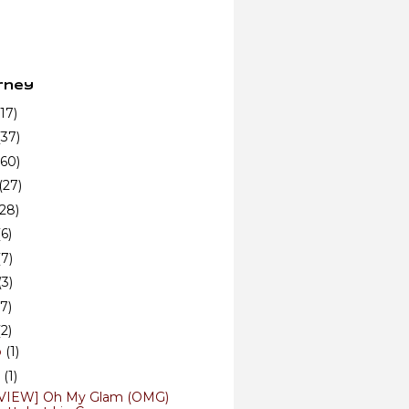
rney
(17)
(37)
(60)
(27)
(28)
(6)
(7)
(3)
(7)
(2)
b
(1)
n
(1)
VIEW] Oh My Glam (OMG)