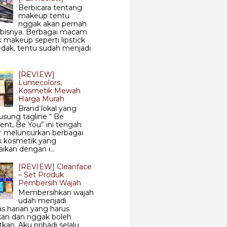
Berbicara tentang
makeup tentu
nggak akan pernah
abisnya. Berbagai macam
 makeup seperti lipstick
dak, tentu sudah menjadi
[REVIEW]
Lumecolors,
Kosmetik Mewah
Harga Murah
Brand lokal yang
sung tagline “ Be
ent, Be You” ini tengah
r meluncurkan berbagai
k kosmetik yang
aikan dengan i...
[REVIEW] Cleanface
– Set Produk
Pembersih Wajah
Membersihkan wajah
udah menjadi
tas harian yang harus
kan dan nggak boleh
tkan. Aku pribadi selalu