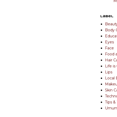
M
Label
Beaut
Body 
Educa
Eyes
Face
Food 
Hair C
Life i
Lips
Local 
Make
Skin C
Techn
Tips & 
Umu