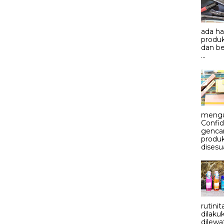
ada h
produk
dan be
...
mengu
Confid
genca
produ
disesu
rutini
dilaku
dilewa