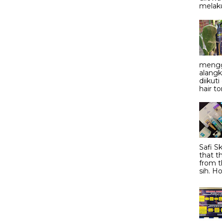
melaku
mengg
alangk
diikut
hair to
Safi S
that t
from t
sih. Ho