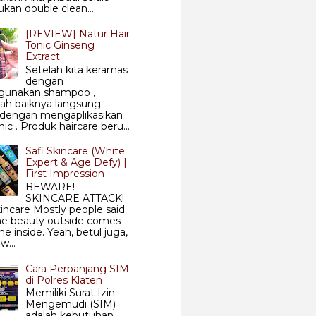
kan double clean...
[REVIEW] Natur Hair
Tonic Ginseng
Extract
Setelah kita keramas
dengan
unakan shampoo ,
ah baiknya langsung
i dengan mengaplikasikan
nic . Produk haircare beru...
Safi Skincare (White
Expert & Age Defy) |
First Impression
BEWARE!
SKINCARE ATTACK!
kincare Mostly people said
he beauty outside comes
he inside. Yeah, betul juga,
w...
Cara Perpanjang SIM
di Polres Klaten
Memiliki Surat Izin
Mengemudi (SIM)
adalah kebutuhan