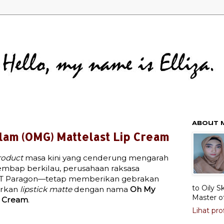
About 
lam (OMG) Mattelast Lip Cream
product
masa kini yang cenderung mengarah
 lembap berkilau, perusahaan raksasa
T Paragon—tetap memberikan gebrakan
to Oily S
urkan
lipstick matte
dengan nama
Oh My
Master o
p Cream
.
Lihat pro