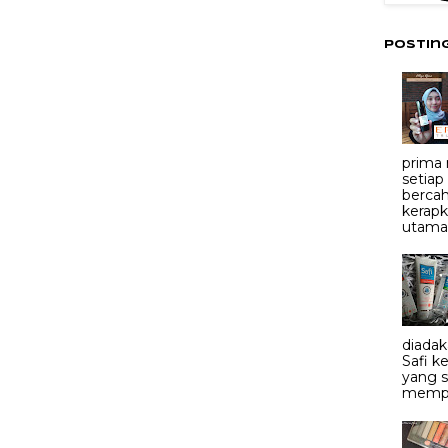
Postin
prima
setiap
bercah
kerapk
utama.
diadak
Safi 
yang 
mempe