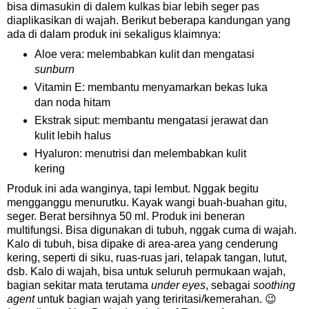
bisa dimasukin di dalem kulkas biar lebih seger pas
diaplikasikan di wajah. Berikut beberapa kandungan yang
ada di dalam produk ini sekaligus klaimnya:
Aloe vera: melembabkan kulit dan mengatasi
sunburn
Vitamin E: membantu menyamarkan bekas luka
dan noda hitam
Ekstrak siput: membantu mengatasi jerawat dan
kulit lebih halus
Hyaluron: menutrisi dan melembabkan kulit
kering
Produk ini ada wanginya, tapi lembut. Nggak begitu
mengganggu menurutku. Kayak wangi buah-buahan gitu,
seger. Berat bersihnya 50 ml. Produk ini beneran
multifungsi. Bisa digunakan di tubuh, nggak cuma di wajah.
Kalo di tubuh, bisa dipake di area-area yang cenderung
kering, seperti di siku, ruas-ruas jari, telapak tangan, lutut,
dsb. Kalo di wajah, bisa untuk seluruh permukaan wajah,
bagian sekitar mata terutama
under eyes
, sebagai
soothing
agent
untuk bagian wajah yang teriritasi/kemerahan. 😉