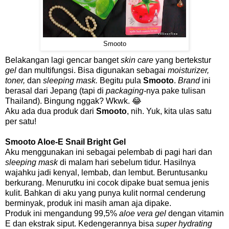
Smooto
Belakangan lagi gencar banget
skin care
yang bertekstur
gel
dan multifungsi. Bisa digunakan sebagai
moisturizer,
toner,
dan
sleeping mask.
Begitu pula
Smooto
.
Brand
ini
berasal dari Jepang (tapi di
packaging-
nya pake tulisan
Thailand). Bingung nggak? Wkwk. 😂
Aku ada dua produk dari
Smooto
, nih. Yuk, kita ulas satu
per satu!
Smooto Aloe-E Snail Bright Gel
Aku menggunakan ini sebagai pelembab di pagi hari dan
sleeping mask
di malam hari sebelum tidur. Hasilnya
wajahku jadi kenyal, lembab, dan lembut. Beruntusanku
berkurang. Menurutku ini cocok dipake buat semua jenis
kulit. Bahkan di aku yang punya kulit normal cenderung
berminyak, produk ini masih aman aja dipake.
Produk ini mengandung 99,5%
aloe vera gel
dengan vitamin
E dan ekstrak siput. Kedengerannya bisa
super hydrating