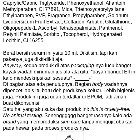
Caprylic/Capric Triglyceride, Phenoxyethanol, Allantoin,
Methylparaben, Cl 77891, Mica, Triethoxycaprylysilane,
Ethylparaben, PVP, Fragrance, Propylparaben, Solanum
Lycopersicum Fruit Extract, Collagen, Arbutin, Glutathione,
Oligopeptide-1, Ascorbyl Tetraisopalmitate, Panthenol,
Retynil Palmitate, Sorbitol, Tocopherol, Hydrogenated
Lecithin, Cl 16255.
Berat bersih serum ini yaitu 10 ml. Dikit sih, tapi kan
pakenya juga dikit-dikit aja.
Anyway
, kedua produk di atas
packaging
-nya lucu banget
kayak wadah minuman jus ala-ala gitu. *payah banget Ell ini
kalo mendeskripsikan sesuatu* -_____-“
Di bagian atas ada penutupnya. Bagian
body
wadahnya
dipencet, abis itu baru deh produknya keluar. Lebih higienis
juga. Produk ini juga udah terdaftar di BPOM, jadi aman
buat dikonsumsi.
Satu hal yang aku suka dari produk ini:
this is cruelty-free!
No animal testing
. Senengggggg banget rasanya kalo ada
brand
yang memproduksi
skin care
tanpa mengujicobakan
pada hewan pada proses produksinya.