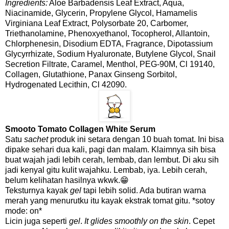
Ingredients:
Aloe Barbadensis Leaf Extract, Aqua,
Niacinamide, Glycerin, Propylene Glycol, Hamamelis
Virginiana Leaf Extract, Polysorbate 20, Carbomer,
Triethanolamine, Phenoxyethanol, Tocopherol, Allantoin,
Chlorphenesin, Disodium EDTA, Fragrance, Dipotassium
Glycyrrhizate, Sodium Hyaluronate, Butylene Glycol, Snail
Secretion Filtrate, Caramel, Menthol, PEG-90M, Cl 19140,
Collagen, Glutathione, Panax Ginseng Sorbitol,
Hydrogenated Lecithin, Cl 42090.
Smooto Tomato Collagen White Serum
Satu
sachet
produk ini setara dengan 10 buah tomat. Ini bisa
dipake sehari dua kali, pagi dan malam. Klaimnya sih bisa
buat wajah jadi lebih cerah, lembab, dan lembut. Di aku sih
jadi kenyal gitu kulit wajahku. Lembab, iya. Lebih cerah,
belum kelihatan hasilnya wkwk.😁
Teksturnya kayak
gel
tapi lebih solid. Ada butiran warna
merah yang menurutku itu kayak ekstrak tomat gitu. *sotoy
mode: on*
Licin juga seperti
gel
.
It glides smoothly on the skin
. Cepet