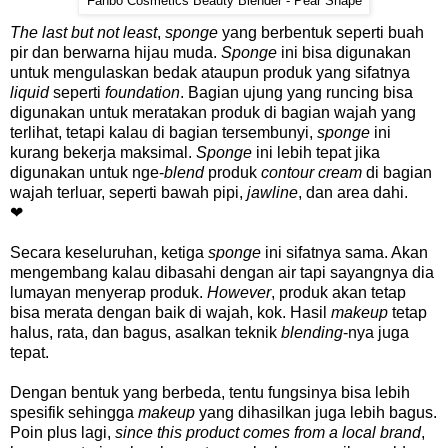
Fanbo Cosmetics Beauty Blender - Pear Shape
The last but not least
,
sponge
yang berbentuk seperti buah
pir dan berwarna hijau muda.
Sponge
ini bisa digunakan
untuk mengulaskan bedak ataupun produk yang sifatnya
liquid
seperti
foundation
. Bagian ujung yang runcing bisa
digunakan untuk meratakan produk di bagian wajah yang
terlihat, tetapi kalau di bagian tersembunyi,
sponge
ini
kurang bekerja maksimal.
Sponge
ini lebih tepat jika
digunakan untuk nge-
blend
produk
contour cream
di bagian
wajah terluar, seperti bawah pipi,
jawline
, dan area dahi.
❤
Secara keseluruhan, ketiga
sponge
ini sifatnya sama. Akan
mengembang kalau dibasahi dengan air tapi sayangnya dia
lumayan menyerap produk.
However
, produk akan tetap
bisa merata dengan baik di wajah, kok. Hasil
makeup
tetap
halus, rata, dan bagus, asalkan teknik
blending
-nya juga
tepat.
Dengan bentuk yang berbeda, tentu fungsinya bisa lebih
spesifik sehingga
makeup
yang dihasilkan juga lebih bagus.
Poin plus lagi,
since this product comes from a local brand
,