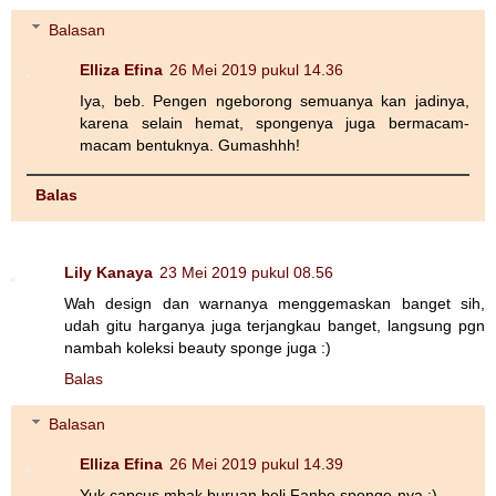
Balasan
Elliza Efina
26 Mei 2019 pukul 14.36
Iya, beb. Pengen ngeborong semuanya kan jadinya,
karena selain hemat, spongenya juga bermacam-
macam bentuknya. Gumashhh!
Balas
Lily Kanaya
23 Mei 2019 pukul 08.56
Wah design dan warnanya menggemaskan banget sih,
udah gitu harganya juga terjangkau banget, langsung pgn
nambah koleksi beauty sponge juga :)
Balas
Balasan
Elliza Efina
26 Mei 2019 pukul 14.39
Yuk capcus mbak buruan beli Fanbo sponge-nya :)