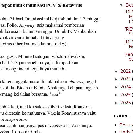
g tepat untuk imunisasi PCV & Rotavirus
De
▼
[RE
M
bulan 21 hari. Imunisasi ini berjarak minimal 2 minggu
L
asi Polio.
Anyway
, usia maksimal pemberian
[RE
ak berusia 3 bulan 3 minggu.
Untuk PCV diberikan
Se
 Anakku kemarin paha kirinya yang
[RE
avirus diberikan melalui oral (tetes).
B
Pen
aaa,
guys
. Minimal satu jam sebelum divaksin,
da
 baik 2-3 jam sebelumnya, jadi dipastikan
at menghindari terjadinya muntah.
2022
►
2023
►
karena nggak puasa. Ini akibat aku
clueless
, nggak
2024
masi dulu. Bidan di Klinik Anak juga kelupaan ngasih
►
memang kelalaian bersama. *
sad
*
2025
►
2026
►
tah 2 kali, anakku sukses diberi vaksin Rotavirus.
u ditetesin ke mulutnya. Vaksin Rotavirusnya yaitu
Label
ral suspension
.
sa laahh nangisnya pas di-
enjuss
aja. Vaksinnya:
Beaut
ction
, 1 dose (0,5 ml).
Body 