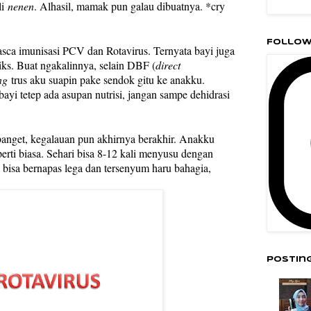
li
nenen
. Alhasil, mamak pun galau dibuatnya. *cry
Follow
 pasca imunisasi PCV dan Rotavirus. Ternyata bayi juga
iks. Buat ngakalinnya, selain DBF (
direct
ng
trus aku suapin pake sendok gitu ke anakku.
 bayi tetep ada asupan nutrisi, jangan sampe dehidrasi
.
 banget, kegalauan pun akhirnya berakhir. Anakku
erti biasa. Sehari bisa 8-12 kali menyusu dengan
bisa bernapas lega dan tersenyum haru bahagia,
Postin