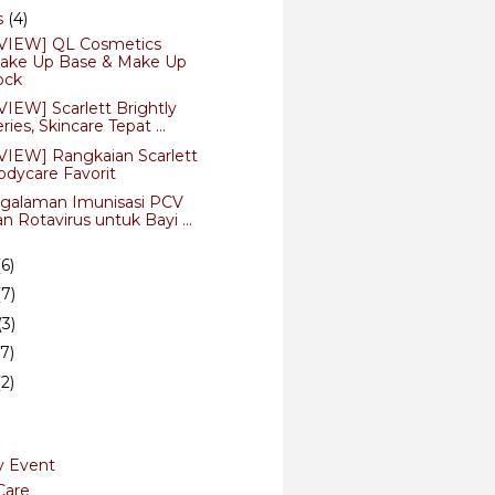
s
(4)
VIEW] QL Cosmetics
ake Up Base & Make Up
ock
VIEW] Scarlett Brightly
ries, Skincare Tepat ...
VIEW] Rangkaian Scarlett
odycare Favorit
galaman Imunisasi PCV
n Rotavirus untuk Bayi ...
(6)
(7)
(3)
(7)
(2)
y Event
Care