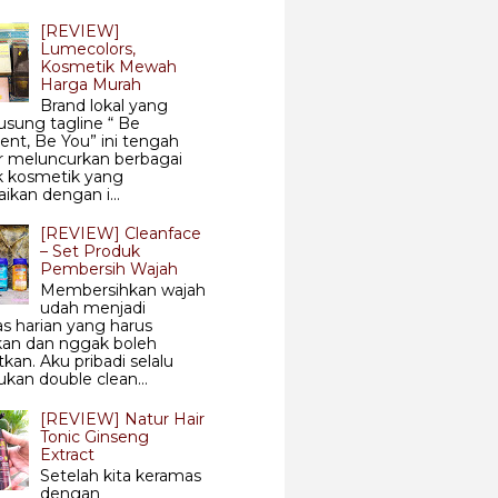
[REVIEW]
Lumecolors,
Kosmetik Mewah
Harga Murah
Brand lokal yang
sung tagline “ Be
ent, Be You” ini tengah
r meluncurkan berbagai
k kosmetik yang
aikan dengan i...
[REVIEW] Cleanface
– Set Produk
Pembersih Wajah
Membersihkan wajah
udah menjadi
tas harian yang harus
kan dan nggak boleh
tkan. Aku pribadi selalu
kan double clean...
[REVIEW] Natur Hair
Tonic Ginseng
Extract
Setelah kita keramas
dengan