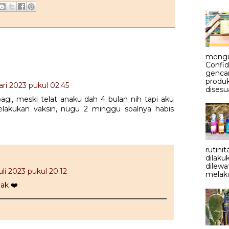
mengu
Confid
genca
produ
ari 2023 pukul 02.45
disesu
agi, meski telat anaku dah 4 bulan nih tapi aku
akukan vaksin, nugu 2 minggu soalnya habis
rutini
dilaku
dilewa
uli 2023 pukul 20.12
melaku
ak ❤️