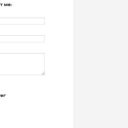
t Me:
er