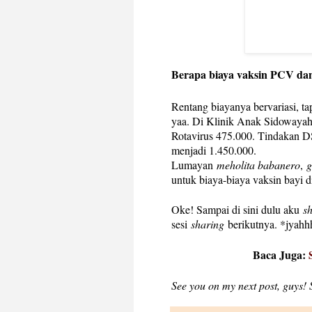
Berapa biaya vaksin PCV dan
Rentang biayanya bervariasi, ta
yaa. Di Klinik Anak Sidowayah
Rotavirus 475.000. Tindakan DS
menjadi 1.450.000.
Lumayan
meholita babanero
,
g
untuk biaya-biaya vaksin bayi d
Oke! Sampai di sini dulu aku
s
sesi
sharing
berikutnya. *jyahh
Baca Juga:
See you on my next post, guys! 