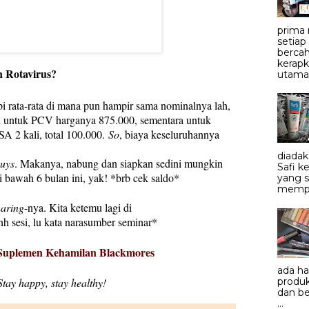
prima
setiap
bercah
kerapk
 Rotavirus?
utama.
pi rata-rata di mana pun hampir sama nominalnya lah,
 untuk PCV harganya 875.000, sementara untuk
A 2 kali, total 100.000.
So
, biaya keseluruhannya
diadak
uys
. Makanya, nabung dan siapkan sedini mungkin
Safi 
i bawah 6 bulan ini, yak! *brb cek saldo*
yang 
mempe
haring
-nya. Kita ketemu lagi di
hh sesi, lu kata narasumber seminar*
Suplemen Kehamilan Blackmores
ada h
Stay happy, stay healthy!
produk
dan be
...