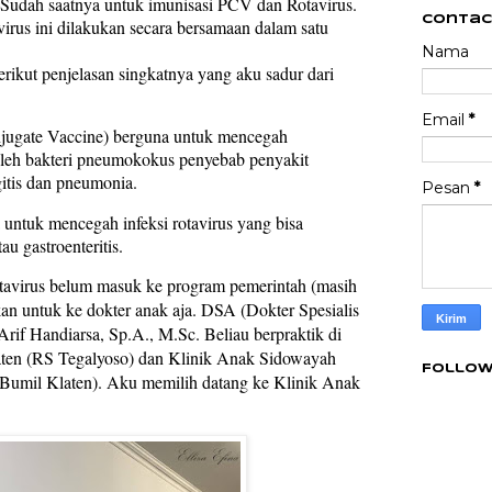
. Sudah saatnya untuk imunisasi PCV dan Rotavirus.
Contac
rus ini dilakukan secara bersamaan dalam satu
Nama
ikut penjelasan singkatnya yang aku sadur dari
Email
*
ugate Vaccine) berguna untuk mencegah
oleh bakteri pneumokokus penyebab penyakit
gitis dan pneumonia.
Pesan
*
 untuk mencegah infeksi rotavirus yang bisa
u gastroenteritis.
avirus belum masuk ke program pemerintah (masih
an untuk ke dokter anak aja. DSA (Dokter Spesialis
Arif Handiarsa, Sp.A., M.Sc. Beliau berpraktik di
ten (RS Tegalyoso) dan Klinik Anak Sidowayah
Follow
k iBumil Klaten). Aku memilih datang ke Klinik Anak