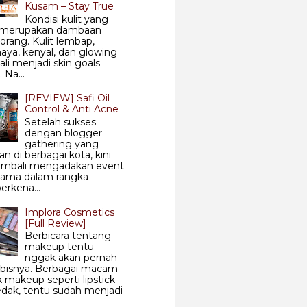
Kusam – Stay True
Kondisi kulit yang
 merupakan dambaan
 orang. Kulit lembap,
aya, kenyal, dan glowing
ali menjadi skin goals
 Na...
[REVIEW] Safi Oil
Control & Anti Acne
Setelah sukses
dengan blogger
gathering yang
an di berbagai kota, kini
kembali mengadakan event
sama dalam rangka
rkena...
Implora Cosmetics
[Full Review]
Berbicara tentang
makeup tentu
nggak akan pernah
abisnya. Berbagai macam
 makeup seperti lipstick
dak, tentu sudah menjadi