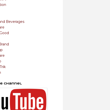
tion
and Beverages
are
s Good
Brand
up
are
o
Trik
m
e Channel