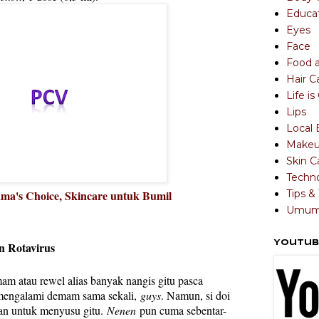
Educa
Eyes
Face
Food 
Hair C
Life i
Lips
Local 
Make
Skin C
Techn
Tips & 
ma's Choice, Skincare untuk Bumil
Umu
Youtub
n Rotavirus
 atau rewel alias banyak nangis gitu pasca
 mengalami demam sama sekali,
guys
. Namun, si doi
n untuk menyusu gitu.
Nenen
pun cuma sebentar-