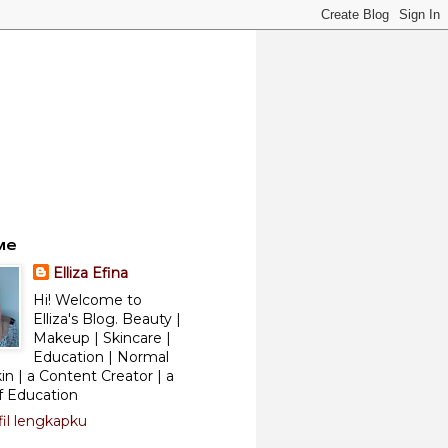
Me
Elliza Efina
Hi! Welcome to
Elliza's Blog. Beauty |
Makeup | Skincare |
Education | Normal
kin | a Content Creator | a
f Education
fil lengkapku