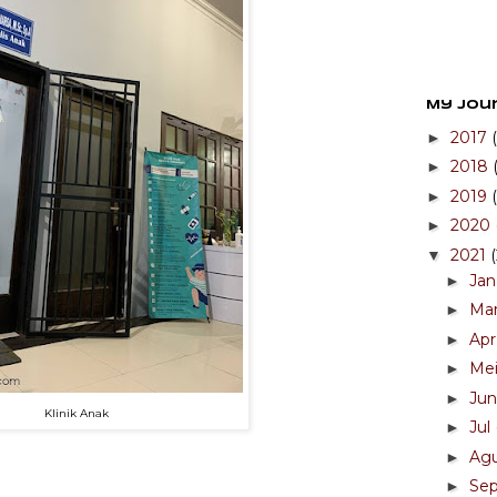
My Jou
2017
►
2018
►
2019
►
2020
►
2021
▼
Ja
►
Ma
►
Ap
►
Me
►
Ju
►
Klinik Anak
Jul
►
Ag
►
Se
►