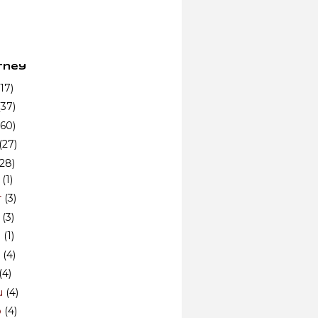
rney
(17)
(37)
(60)
(27)
(28)
n
(1)
r
(3)
r
(3)
i
(1)
n
(4)
(4)
u
(4)
p
(4)