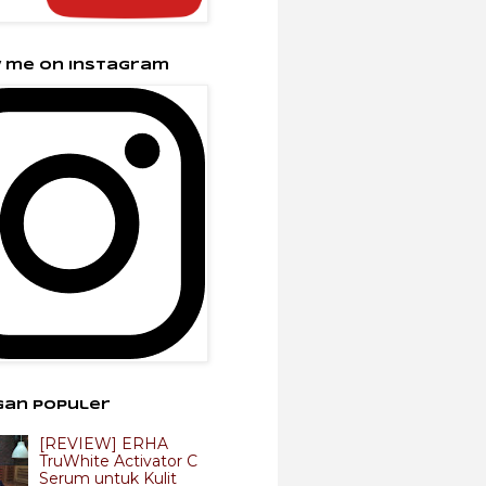
 me on Instagram
gan Populer
[REVIEW] ERHA
TruWhite Activator C
Serum untuk Kulit