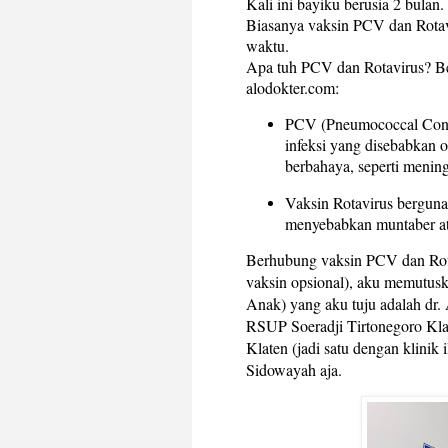
Kali ini bayiku berusia 2 bulan
Biasanya vaksin PCV dan Rotavi
waktu.
Apa tuh PCV dan Rotavirus? Ber
alodokter.com:
PCV (Pneumococcal Conj
infeksi yang disebabkan 
berbahaya, seperti menin
Vaksin Rotavirus berguna
menyebabkan muntaber ata
Berhubung vaksin PCV dan Rot
vaksin opsional), aku memutusk
Anak) yang aku tuju adalah dr. 
RSUP Soeradji Tirtonegoro Kla
Klaten (jadi satu dengan klini
Sidowayah aja.