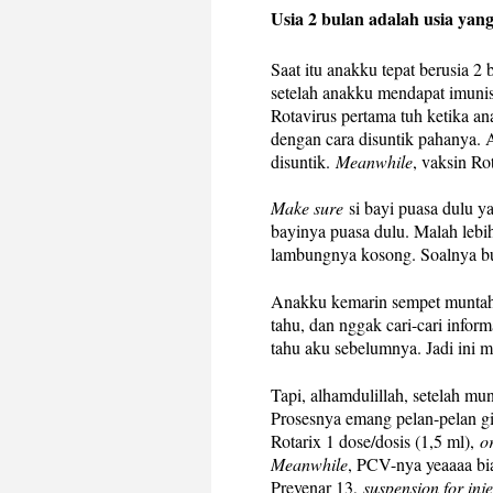
Usia
2 bulan adalah usia yan
Saat
itu anakku tepat berusia 2 
setelah anakku mendapat imunis
Rotavirus pertama tuh ketika an
dengan cara disuntik pahanya.
disuntik.
Meanwhile
, vaksin Rot
Make sure
si bayi puasa dulu y
bayinya puasa dulu. Malah lebih
lambungnya kosong. Soalnya bu
Anakku kemarin sempet muntah 
tahu, dan nggak cari-cari infor
tahu aku sebelumnya. Jadi ini 
Tapi, alhamdulillah, setelah mun
Prosesnya emang pelan-pelan git
Rotarix 1 dose/dosis (1,5 ml),
o
Meanwhile
, PCV-nya yeaaaa bia
Prevenar 13,
suspension for inje