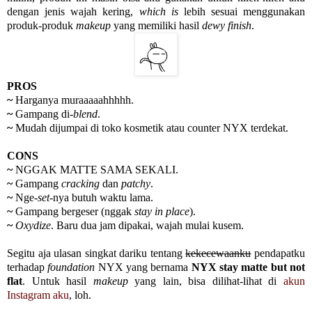
dengan jenis wajah kering,
which is
lebih sesuai menggunakan
produk-produk
makeup
yang memiliki hasil
dewy finish
.
PROS
~
Harganya muraaaaahhhhh.
~
Gampang di-
blend
.
~
Mudah dijumpai di toko kosmetik atau counter NYX terdekat.
CONS
~
NGGAK MATTE SAMA SEKALI.
~
Gampang
cracking
dan
patchy
.
~
Nge-
set
-nya butuh waktu lama.
~
Gampang bergeser (nggak
stay in place
).
~
Oxydize
. Baru dua jam dipakai, wajah mulai kusem.
Segitu aja ulasan singkat dariku tentang
kekecewaanku
pendapatku
terhadap
foundation
NYX yang bernama
NYX stay matte but not
flat
. Untuk hasil
makeup
yang lain, bisa dilihat-lihat di
akun
Instagram aku
, loh.