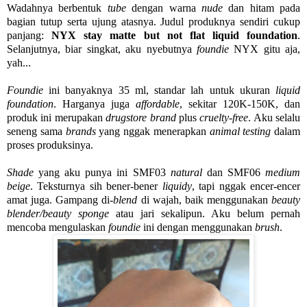
Wadahnya berbentuk
tube
dengan warna
nude
dan hitam pada
bagian tutup serta ujung atasnya. Judul produknya sendiri cukup
panjang:
NYX stay matte but not flat liquid foundation
.
Selanjutnya, biar singkat, aku nyebutnya
foundie
NYX gitu aja,
yah...
Foundie
ini banyaknya 35 ml, standar lah untuk ukuran
liquid
foundation
. Harganya juga
affordable
, sekitar 120K-150K, dan
produk ini merupakan
drugstore brand
plus
cruelty-free
. Aku selalu
seneng sama
brands
yang nggak menerapkan
animal testing
dalam
proses produksinya.
Shade
yang aku punya ini SMF03
natural
dan SMF06
medium
beige
. Teksturnya sih bener-bener
liquidy
, tapi nggak encer-encer
amat juga. Gampang di-
blend
di wajah, baik menggunakan
beauty
blender/beauty sponge
atau jari sekalipun. Aku belum pernah
mencoba mengulaskan
foundie
ini dengan menggunakan
brush
.