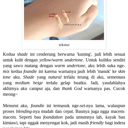
tekstur
Kedua
shade
ini cenderung berwarna 'kuning', jadi lebih sesuai
untuk kulit dengan
yellow/warm undertone
. Untuk kulitku sendiri
yang sawo matang dengan
warm undertone
, aku lebih suka nge-
mix
kedua
foundie
ini karena warnanya jauh lebih 'masuk' ke
skin
tone
aku.
Shade
yang
natural
terlalu terang di aku, sementara
yang
medium beige
terlalu gelap buatku. Jadi, yaudahlahya
akhirnya aku campur aja, dan
thank God
warnanya pas. Cucok
meong~
Menurut aku,
foundie
ini termasuk nge-
set
-nya lama, walaupun
proses
blending
-nya mudah dan cepat. Baunya juga ngga macem-
macem. Seperti bau
foundation
pada umumnya lah, kayak bau
kimiawi, tapi nggak menyengat kok, jadi masih
friendly
bagi indera