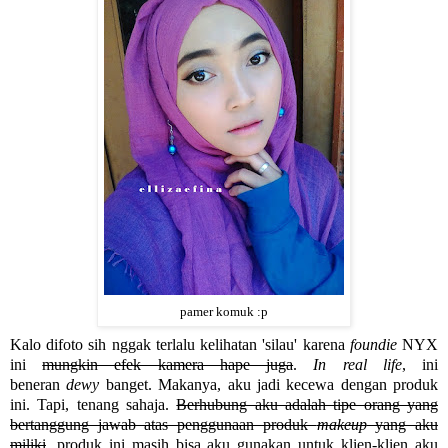
pamer komuk :p
Kalo difoto sih nggak terlalu kelihatan 'silau' karena
foundie
NYX
ini
mungkin efek kamera hape juga
.
In real life
, ini
beneran
dewy
banget. Makanya, aku jadi kecewa dengan produk
ini. Tapi, tenang sahaja.
Berhubung aku adalah tipe orang yang
bertanggung jawab atas penggunaan produk
makeup
yang aku
miliki
, produk ini masih bisa aku gunakan untuk klien-klien aku