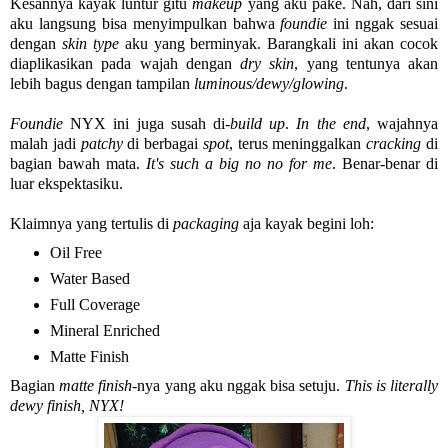
Kesannya kayak luntur gitu
makeup
yang aku pake. Nah, dari sini
aku langsung bisa menyimpulkan bahwa
foundie
ini nggak sesuai
dengan
skin type
aku yang berminyak. Barangkali ini akan cocok
diaplikasikan pada wajah dengan
dry skin
, yang tentunya akan
lebih bagus dengan tampilan
luminous/dewy/glowing
.
Foundie
NYX ini juga susah di-
build up
.
In the end
, wajahnya
malah jadi
patchy
di berbagai
spot
, terus meninggalkan
cracking
di
bagian bawah mata.
It's such a big no no for me
. Benar-benar di
luar ekspektasiku.
Klaimnya yang tertulis di
packaging
aja kayak begini loh:
Oil Free
Water Based
Full Coverage
Mineral Enriched
Matte Finish
Bagian
matte finish
-nya yang aku nggak bisa setuju.
This is literally
dewy finish, NYX!