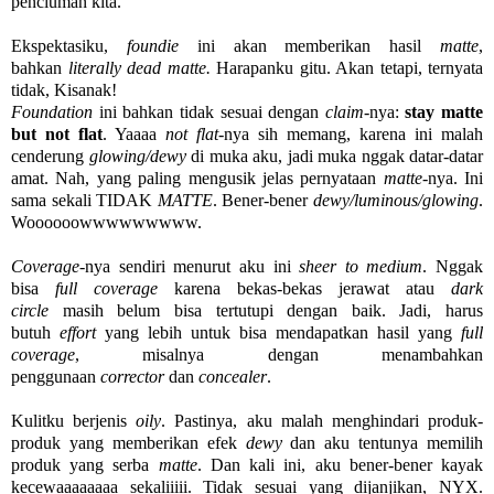
penciuman kita.
Ekspektasiku,
foundie
ini akan memberikan hasil
matte
,
bahkan
literally dead matte.
Harapanku gitu. Akan tetapi, ternyata
tidak, Kisanak!
Foundation
ini bahkan tidak sesuai dengan
claim
-nya:
stay matte
but not flat
. Yaaaa
not flat
-nya sih memang, karena ini malah
cenderung
glowing/dewy
di muka aku, jadi muka nggak datar-datar
amat. Nah, yang paling mengusik jelas pernyataan
matte
-nya. Ini
sama sekali TIDAK
MATTE
. Bener-bener
dewy/luminous/glowing
.
Woooooowwwwwwwww.
Coverage
-nya sendiri menurut aku ini
sheer to medium
. Nggak
bisa
full coverage
karena bekas-bekas jerawat atau
dark
circle
masih belum bisa tertutupi dengan baik. Jadi, harus
butuh
effort
yang lebih untuk bisa mendapatkan hasil yang
full
coverage
, misalnya dengan menambahkan
penggunaan
corrector
dan
concealer
.
Kulitku berjenis
oily
. Pastinya, aku malah menghindari produk-
produk yang memberikan efek
dewy
dan aku tentunya memilih
produk yang serba
matte
. Dan kali ini, aku bener-bener kayak
kecewaaaaaaaa sekaliiiii. Tidak sesuai yang dijanjikan, NYX.