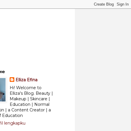
Me
Elliza Efina
Hi! Welcome to
Elliza's Blog. Beauty |
Makeup | Skincare |
Education | Normal
kin | a Content Creator | a
f Education
fil lengkapku