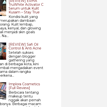
[REVIEW] ERHA
TruWhite Activator C
Serum untuk Kulit
Kusam – Stay True
Kondisi kulit yang
 merupakan dambaan
 orang. Kulit lembap,
aya, kenyal, dan glowing
ali menjadi skin goals
 Na...
[REVIEW] Safi Oil
Control & Anti Acne
Setelah sukses
dengan blogger
gathering yang
an di berbagai kota, kini
kembali mengadakan event
sama dalam rangka
rkena...
Implora Cosmetics
[Full Review]
Berbicara tentang
makeup tentu
nggak akan pernah
abisnya. Berbagai macam