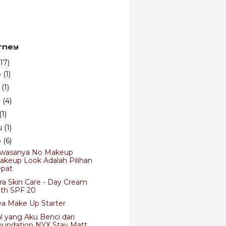
rney
(17)
b
(1)
r
(1)
i
(4)
(1)
u
(1)
p
(6)
wasanya No Makeup
akeup Look Adalah Pilihan
epat
ra Skin Care - Day Cream
ith SPF 20
ea Make Up Starter
l yang Aku Benci dari
oundation NYX Stay Matt...