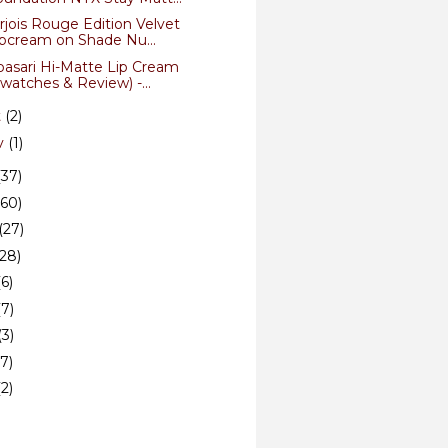
jois Rouge Edition Velvet
ipcream on Shade Nu...
basari Hi-Matte Lip Cream
watches & Review) -...
t
(2)
v
(1)
(37)
(60)
(27)
(28)
(6)
(7)
(3)
(7)
(2)