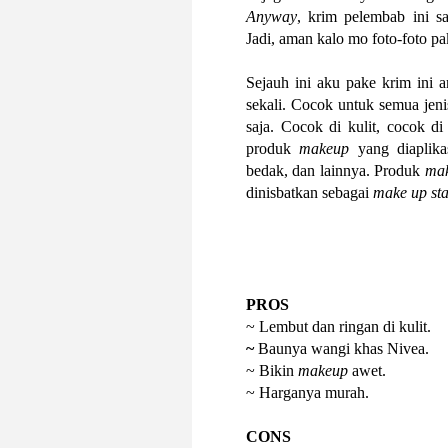
Anyway
, krim pelembab ini s
Jadi, aman kalo mo foto-foto p
Sejauh ini aku pake krim ini 
sekali. Cocok untuk semua jeni
saja. Cocok di kulit, cocok d
produk
makeup
yang diaplika
bedak, dan lainnya. Produk
ma
dinisbatkan sebagai
make up sta
PROS
~ Lembut dan ringan di kulit.
~
Baunya wangi khas Nivea.
~ Bikin
makeup
awet.
~ Harganya murah.
CONS