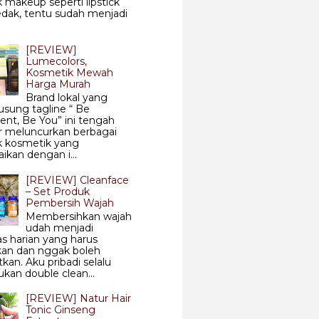
 makeup seperti lipstick
dak, tentu sudah menjadi
[REVIEW]
Lumecolors,
Kosmetik Mewah
Harga Murah
Brand lokal yang
sung tagline “ Be
ent, Be You” ini tengah
r meluncurkan berbagai
k kosmetik yang
aikan dengan i...
[REVIEW] Cleanface
– Set Produk
Pembersih Wajah
Membersihkan wajah
udah menjadi
tas harian yang harus
kan dan nggak boleh
tkan. Aku pribadi selalu
kan double clean...
[REVIEW] Natur Hair
Tonic Ginseng