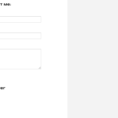
t Me:
er