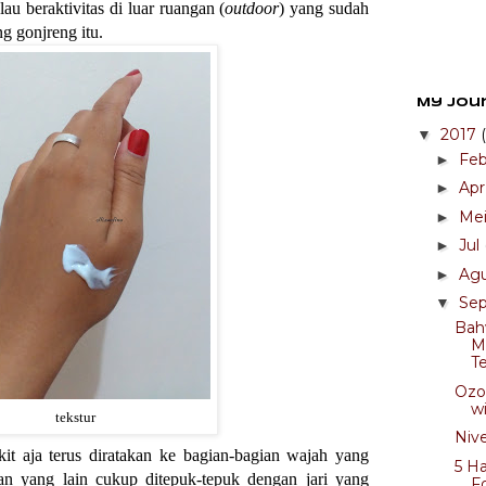
au beraktivitas di luar ruangan (
outdoor
) yang sudah
ng gonjreng itu.
My Jou
2017
▼
Fe
►
Ap
►
Me
►
Jul
►
Ag
►
Se
▼
Bah
M
T
Ozo
w
tekstur
Niv
it aja terus diratakan ke bagian-bagian wajah yang
5 Ha
an yang lain cukup ditepuk-tepuk dengan jari yang
F