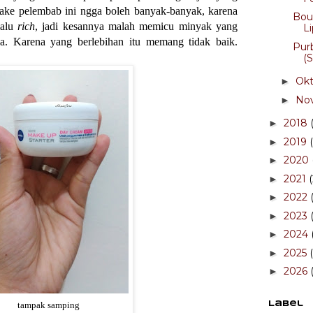
ake pelembab ini ngga boleh banyak-banyak, karena
Bour
lalu
rich
, jadi kesannya malah memicu minyak yang
L
a. Karena yang berlebihan itu memang tidak baik.
Pur
(S
Ok
►
No
►
2018
►
2019
►
2020
►
2021
►
2022
►
2023
►
2024
►
2025
►
2026
►
Label
tampak samping