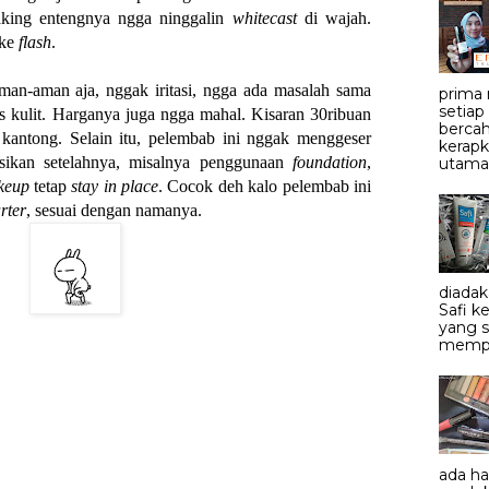
aking entengnya ngga ninggalin
whitecast
di wajah.
ake
flash
.
aman-aman aja, nggak iritasi, ngga ada masalah sama
prima
setiap
s kulit. Harganya juga ngga mahal. Kisaran 30ribuan
bercah
i kantong. Selain itu, pelembab ini nggak menggeser
kerapk
sikan setelahnya, misalnya penggunaan
foundation
,
utama.
keup
tetap
stay in place
. Cocok deh kalo pelembab ini
rter
, sesuai dengan namanya.
diadak
Safi 
yang 
mempe
ada h