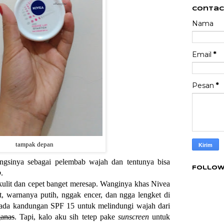
Contac
Nama
Email
*
Pesan
*
tampak depan
ngsinya sebagai pelembab wajah dan tentunya bisa
Follow
p
.
kulit dan cepet banget meresap. Wanginya khas Nivea
t, warnanya putih, nggak encer, dan ngga lengket di
 ada kandungan SPF 15 untuk melindungi wajah dari
anas
. Tapi, kalo aku sih tetep pake
sunscreen
untuk