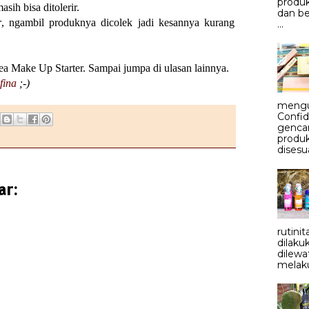
produk
asih bisa ditolerir.
dan be
r
, ngambil produknya dicolek jadi kesannya kurang
...
ea Make Up Starter. Sampai jumpa di ulasan lainnya.
fina
;-)
mengu
Confid
genca
produ
disesu
ar:
rutini
dilaku
dilewa
melaku