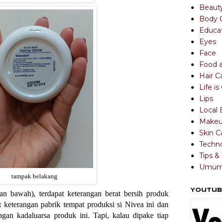
Beaut
Body 
Educa
Eyes
Face
Food 
Hair C
Life i
Lips
Local 
Make
Skin C
Techn
Tips & 
Umu
tampak belakang
Youtub
an bawah), terdapat keterangan berat bersih produk
at keterangan pabrik tempat produksi si Nivea ini dan
ngan kadaluarsa produk ini. Tapi, kalau dipake tiap