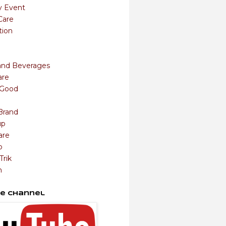
y Event
Care
tion
and Beverages
are
s Good
Brand
up
are
o
Trik
m
e Channel