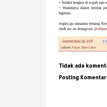
~
Sedikit lengket di wajah tapi m
~ Wadahnya dalam bentuk
ja
higienis.
Segini aja ulasanku tentang Niv
Stalk me on Instagram
@ellizae
-
September 26, 2017
Labels:
Face
,
Skin Care
Tidak ada koment
Posting Komentar