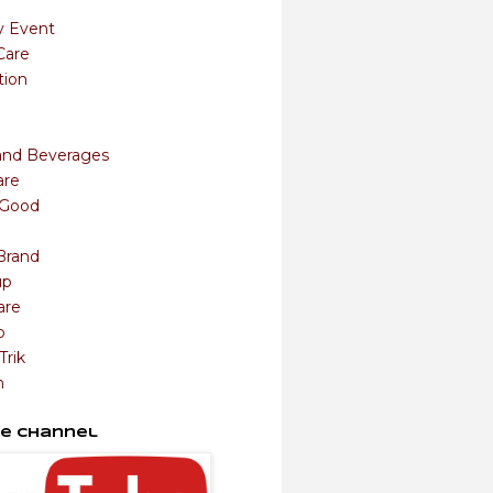
y Event
Care
tion
and Beverages
are
s Good
Brand
up
are
o
Trik
m
e Channel