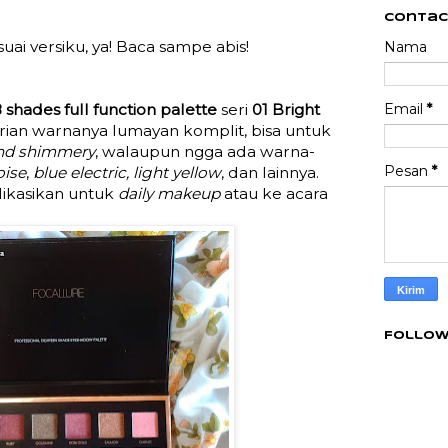
Contac
uai versiku, ya! Baca sampe abis!
Nama
Email
*
8 shades full function palette
seri
01 Bright
 varian warnanya lumayan komplit, bisa untuk
nd shimmery
, walaupun ngga ada warna-
Pesan
*
oise
,
blue electric, light yellow
, dan lainnya.
likasikan untuk
daily makeup
atau ke acara
Follow