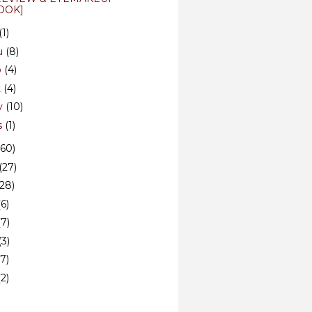
OOK]
(1)
u
(8)
p
(4)
t
(4)
v
(10)
s
(1)
(60)
(27)
(28)
(6)
(7)
(3)
(7)
(2)