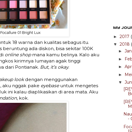
My Jou
Focallure 01 Bright Lux
2017
►
tuk 18 warna dan kualitas sebagus itu.
2018
▼
as beruntung ada diskon, bisa sekitar 100K
Ja
►
di
online shop
mana kamu belinya. Kalo aku
Fe
►
Ongkos kirimnya lumayan agak tinggi
Ap
►
ya dari Pontianak.
But, it’s okay
.
Me
►
keup look
dengan menggunakan
Ju
▼
n, aku nggak pake
eyebase
untuk mengetes
[RE
k ini kalau diaplikasikan di area mata. Aku
B
ndation
, kok.
[RE
M
Nau
-
Foca
[