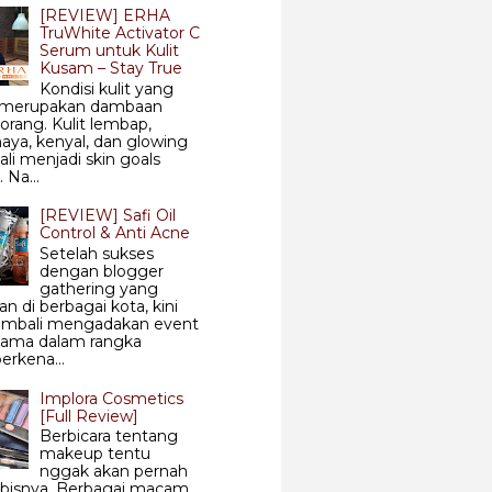
[REVIEW] ERHA
TruWhite Activator C
Serum untuk Kulit
Kusam – Stay True
Kondisi kulit yang
 merupakan dambaan
 orang. Kulit lembap,
aya, kenyal, dan glowing
ali menjadi skin goals
 Na...
[REVIEW] Safi Oil
Control & Anti Acne
Setelah sukses
dengan blogger
gathering yang
an di berbagai kota, kini
kembali mengadakan event
sama dalam rangka
rkena...
Implora Cosmetics
[Full Review]
Berbicara tentang
makeup tentu
nggak akan pernah
abisnya. Berbagai macam