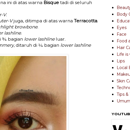
na ini di atas warna
Bisque
tadi di seluruh
Beaut
Body 
r-V
.
uter-V
juga, ditimpa di atas warna
Terracotta
.
Educa
hlight
browbone
.
Eyes
r lashline
.
Face
di ¾ bagian
lower lashline
luar.
Food 
mmery
, ditaruh di ¼ bagian
lower lashline
Hair C
Life i
Lips
Local 
Make
Skin C
Techn
Tips & 
Umu
Youtub