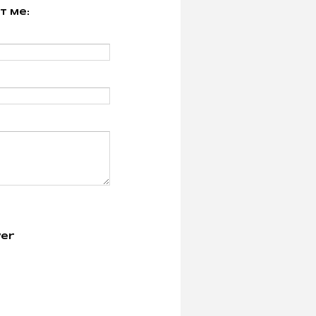
t Me:
er