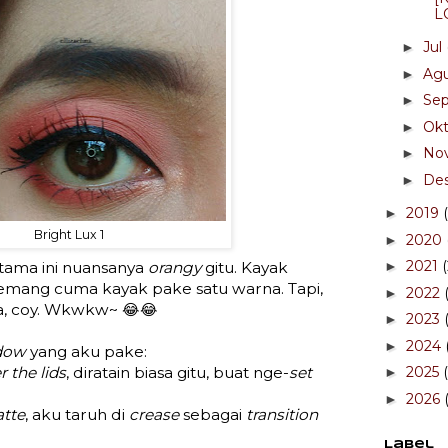
L
Jul
►
Ag
►
Se
►
Ok
►
No
►
De
►
2019
►
Bright Lux 1
2020
►
2021
tama ini nuansanya
orangy
gitu. Kayak
►
h emang cuma kayak pake satu warna. Tapi,
2022
►
a, coy. Wkwkw~ 😂😂
2023
►
2024
►
dow
yang aku pake:
r the lids
, diratain biasa gitu, buat nge-
set
2025
►
2026
►
tte
, aku taruh di
crease
sebagai
transition
Label