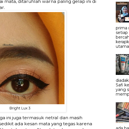
 mata, ditaruhlah warna paling gelap ini di
ar.
prima
setiap
bercah
kerapk
utama.
diadak
Safi 
yang 
mempe
Bright Lux 3
ga ini juga termasuk netral dan masih
 sedikit ada kesan mata yang tegas karena
ada h