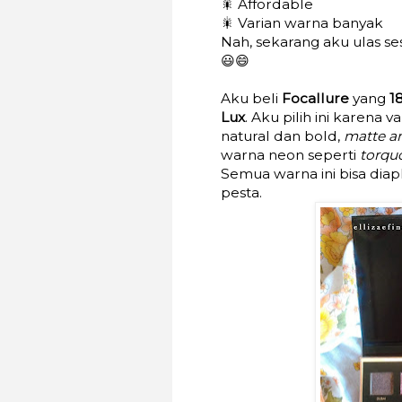
🎇 Affordable
🎇 Varian warna banyak
Nah, sekarang aku ulas ses
😃😄
Aku beli
Focallure
yang
1
Lux
. Aku pilih ini karena
natural dan bold,
matte a
warna neon seperti
torqu
Semua warna ini bisa diap
pesta.