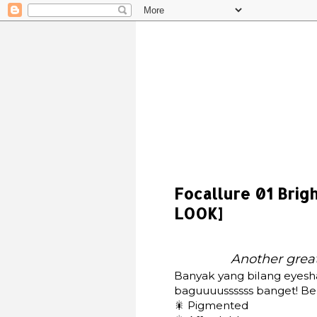
Focallure 01 Bri
LOOK]
Another grea
Banyak yang bilang eyesh
baguuuussssss banget! B
🎇 Pigmented