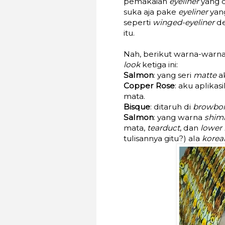
pemakaian
eyeliner
yang 
suka aja pake
eyeliner
yan
seperti
winged-eyeliner
de
itu.
Nah, berikut warna-warn
look
ketiga ini:
Salmon
: yang seri
matte
ak
Copper Rose
: aku aplikas
mata.
Bisque
: ditaruh di
browbo
Salmon
: yang warna
shim
mata,
tearduct
, dan
lower 
tulisannya gitu?) ala
kore