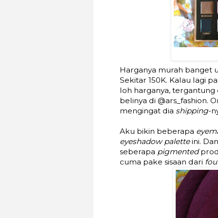
Harganya murah banget un
Sekitar 150K. Kalau lagi p
loh harganya, tergantung 
belinya di @ars_fashion. 
mengingat dia
shipping
-n
Aku bikin beberapa
eyema
eyeshadow palette
ini. Da
seberapa
pigmented
produ
cuma pake sisaan dari
fou