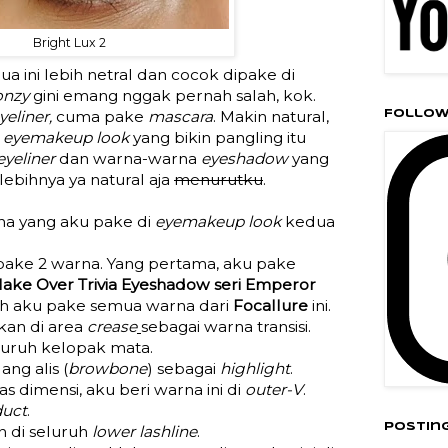
Bright Lux 2
a ini lebih netral dan cocok dipake di
onzy
gini emang nggak pernah salah, kok.
yeliner,
cuma pake
mascara
. Makin natural,
Follow
a
eyemakeup look
yang bikin pangling itu
eyeliner
dan warna-warna
eyeshadow
yang
elebihnya ya natural aja
menurutku
.
na yang aku pake di
eyemakeup look
kedua
ake 2 warna. Yang pertama, aku pake
ake Over Trivia Eyeshadow seri Emperor
ulah aku pake semua warna dari
Focallure
ini.
ikan di area
crease
sebagai warna transisi.
seluruh kelopak mata.
ang alis (
browbone
) sebagai
highlight
.
 dimensi, aku beri warna ini di
outer-V
.
duct
.
Postin
an di seluruh
lower lashline
.