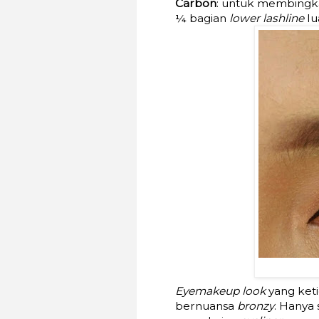
Carbon
: untuk membingkai
¼ bagian
lower lashline
lu
Eyemakeup look
yang keti
bernuansa
bronzy
. Hanya