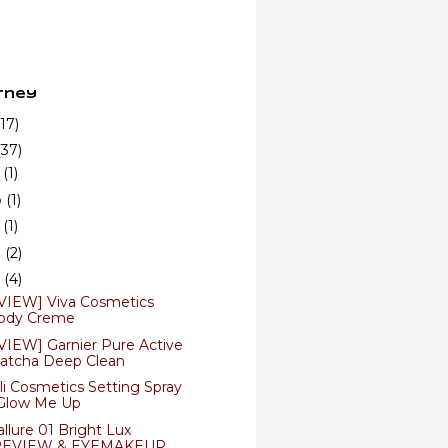
rney
(17)
(37)
n
(1)
b
(1)
r
(1)
i
(2)
n
(4)
VIEW] Viva Cosmetics
ody Creme
VIEW] Garnier Pure Active
atcha Deep Clean
li Cosmetics Setting Spray
 Glow Me Up
llure 01 Bright Lux
REVIEW & EYEMAKEUP