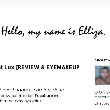
About 
ght Lux [REVIEW & EYEMAKEUP
t eyeshadow is coming, dear!
to Oily S
adow palette dari
Focallure
ini
Master o
eberapa
pros
-nya yaitu:
Lihat pro