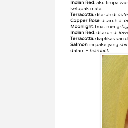
Indian Red
: aku timpa war
kelopak mata.
Terracotta
: ditaruh di
oute
Copper Rose
: ditaruh di
o
Moonlight
: buat meng-
hig
Indian Red
: ditaruh di
lowe
Terracotta
: diaplikasikan 
Salmon
: ini pake yang
shi
dalam +
tearduct
.