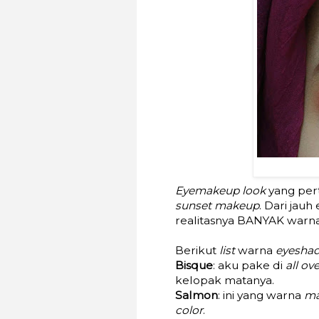
Eyemakeup look
yang per
sunset makeup
. Dari jau
realitasnya BANYAK warn
Berikut
list
warna
eyesha
Bisque
: aku pake di
all ove
kelopak matanya.
Salmon
: ini yang warna
ma
color
.