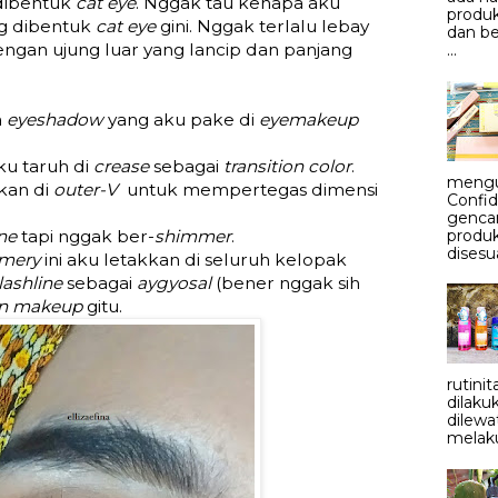
dibentuk
cat eye
. Nggak tau kenapa aku
produk
g dibentuk
cat eye
gini. Nggak terlalu lebay
dan be
ngan ujung luar yang lancip dan panjang
...
a
eyeshadow
yang aku pake di
eyemakeup
u taruh di
crease
sebagai
transition color
.
mengu
ikan di
outer-V
untuk mempertegas dimensi
Confid
genca
produ
ne
tapi nggak ber-
shimmer
.
disesu
mery
ini aku letakkan di seluruh kelopak
lashline
sebagai
aygyosal
(bener nggak sih
an makeup
gitu.
rutini
dilaku
dilewa
melaku