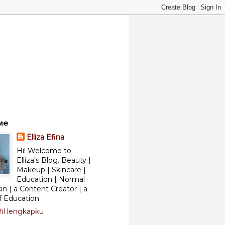
Me
Elliza Efina
Hi! Welcome to
Elliza's Blog. Beauty |
Makeup | Skincare |
Education | Normal
kin | a Content Creator | a
f Education
fil lengkapku