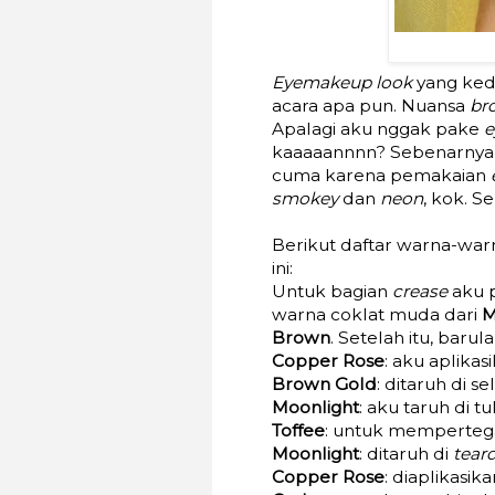
Eyemakeup look
yang kedu
acara apa pun. Nuansa
br
Apalagi aku nggak pake
e
kaaaaannnn? Sebenarny
cuma karena pemakaian
smokey
dan
neon
, kok. S
Berikut daftar warna-war
ini:
Untuk bagian
crease
aku p
warna coklat muda dari
M
Brown
. Setelah itu, bar
Copper Rose
: aku aplikas
Brown Gold
: ditaruh di 
Moonlight
: aku taruh di tul
Toffee
: untuk mempertegas
Moonlight
: ditaruh di
tear
Copper Rose
: diaplikasik