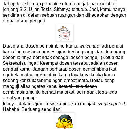
Tahap terakhir dan penentu seluruh perjalanan kuliah di
jenjang S-2: Ujian Tesis. Sifatnya tertutup. Jadi, kamu hanya
sendirian di dalam sebuah ruangan dan dihadapkan dengan
empat orang penguji.
Dua orang dosen pembimbing kamu,
which are
jadi penguji
kamu juga selama proses ujian berlangsung, dan dua orang
dosen lainnya bertindak sebagai dosen penguji (Ketua dan
Sekretaris). Ingat! Keempat dosen tersebut adalah dosen
penguji kamu. Jangan berharap dosen pembimbing ikut
ngebelain atau ngebantuin kamu layaknya ketika kamu
sedang konsultasi/bimbingan empat mata. Beliau tetap
menguji alias ngetes kamu
kecuali kalo dosen
pembimbingmu itu berhati malaikat jadi nggak tega-tega
amat yang nguji.
Intinya, dalam Ujian Tesis kamu akan menjadi
single fighter
!
Hahaha! Berjuang sendirian!