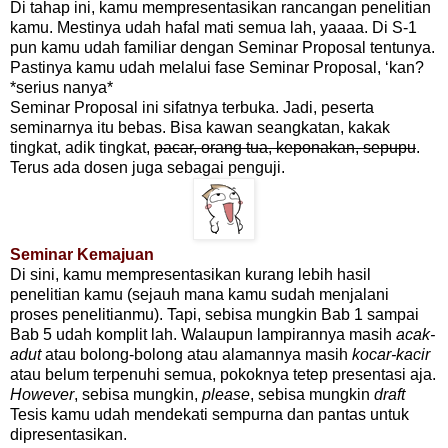
Di tahap ini, kamu mempresentasikan rancangan penelitian
kamu. Mestinya udah hafal mati semua lah, yaaaa. Di S-1
pun kamu udah familiar dengan Seminar Proposal tentunya.
Pastinya kamu udah melalui fase Seminar Proposal, ‘kan?
*serius nanya*
Seminar Proposal ini sifatnya terbuka. Jadi, peserta
seminarnya itu bebas. Bisa kawan seangkatan, kakak
tingkat, adik tingkat,
pacar, orang tua, keponakan, sepupu
.
Terus ada dosen juga sebagai penguji.
Seminar Kemajuan
Di sini, kamu mempresentasikan kurang lebih hasil
penelitian kamu (sejauh mana kamu sudah menjalani
proses penelitianmu). Tapi, sebisa mungkin Bab 1 sampai
Bab 5 udah komplit lah. Walaupun lampirannya masih
acak-
adut
atau bolong-bolong atau alamannya masih
kocar-kacir
atau belum terpenuhi semua, pokoknya tetep presentasi aja.
However
, sebisa mungkin,
please
, sebisa mungkin
draft
Tesis kamu udah mendekati sempurna dan pantas untuk
dipresentasikan.