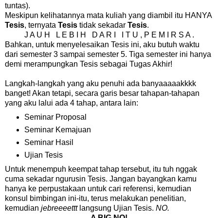
tuntas).
Meskipun kelihatannya mata kuliah yang diambil itu HANYA
Tesis
, ternyata
Tesis
tidak sekadar
Tesis
.
J A U H L E B I H D A R I I T U , P E M I R S A .
Bahkan, untuk menyelesaikan Tesis ini, aku butuh waktu
dari semester 3 sampai semester 5. Tiga semester ini hanya
demi merampungkan Tesis sebagai Tugas Akhir!
Langkah-langkah yang aku penuhi ada banyaaaaakkkk
banget! Akan tetapi, secara garis besar tahapan-tahapan
yang aku lalui ada 4 tahap, antara lain:
Seminar Proposal
Seminar Kemajuan
Seminar Hasil
Ujian Tesis
Untuk menempuh keempat tahap tersebut, itu tuh nggak
cuma sekadar ngurusin Tesis. Jangan bayangkan kamu
hanya ke perpustakaan untuk cari referensi, kemudian
konsul bimbingan ini-itu, terus melakukan penelitian,
kemudian
jebreeeettt
langsung Ujian Tesis.
NO.
A BIG NO!