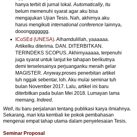
hanya terbit di jurnal lokal.
Automatically
, itu
belum memenuhi syarat agar aku bisa
mengajukan Ujian Tesis. Nah, akhirnya aku
harus mengikuti
international conference
lainnya,
dooonggggggg.
ICoSEd (UNESA)
. Alhamdulillah, yaaaaaa.
Artikelku diterima. DAN. DITERBITKAN.
TERINDEKS SCOPUS. Akhirnyaaaaa, terpenuhi
juga syarat untuk lanjut ke tahapan berikutnya
demi terselesainya perjuanganku meraih gelar
MAGISTER.
Anyway,
proses penerbitan artikel
tuh nggak sebentar, loh. Aku mulai seminar tuh
bulan November 2017. Lalu, artikel ini baru
diterbitkan pada bulan Mei 2018. Lumayan lama
memang.
Indeed
.
Well
, itu baru perjalanan tentang publikasi karya ilmiahnya.
Sekarang, mari kita kembali ke pokok pembahasan
mengenai empat tahap utama dalam penyelesaian Tesis.
Seminar Proposal