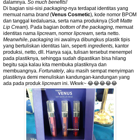
dalamnya.
So much benefits!
Di bagian sisi-sisi
packaging
-nya terdapat identitas yang
memuat nama
brand
(
Venus Cosmetic
), kode nomor BPOM
dan tanggal kedaluarsa, serta nama produknya (
Soft Matte
Lip Cream
). Pada bagian
bottom of the packaging
, memuat
identitas nama
lipcream
, nomor
lipcream
, serta netto.
Meanwhile
,
packaging
ini awalnya dibungkus plastik tipis
yang bertuliskan identitas lain, seperti
ingredients,
kantor
produksi, netto, dll. Hanya saja, tulisan tersebut menempel
pada plastiknya, sehingga sudah dipastikan bisa hilang
begitu saja kalau kita membuka plastiknya dan
membuangnya.
Fortunately
, aku masih sempat menyimpan
plastiknya demi menuliskan kandungan-kandungan yang
ada pada produk
lipcream
ini. Wkwk~ 😂😂😂😂😂