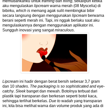
memudahkanku untuk
framing
dan
filling
, sekalipun ketika
aku mengulaskan
lipcream
warna merah (08 Myscelia) di
bibirku,
which is
memang agak sulit membingkai bibir
secara langsung dengan menggunakan
lipcream
berwarna
berani seperti merah ini. Tapi, ini nggak berlaku saat aku
mengulaskannya dengan menggunakan aplikator ini.
Sungguh inovasi yang sangat
miraculous
.
Lipcream
ini hadir dengan berat bersih sebesar 3,7 gram
dan 10
shades
.
The packaging is so sophisticated and eye-
catchy
.
Sleek
banget dan mewah. Botolnya terbuat dari
plastik tapi transparan dan berkesan seperti botol kaca,
sehingga terlihat berkelas.
Due to
wadah yang transparan
ini, kita bisa melihat warna dan volume produk yang ada di