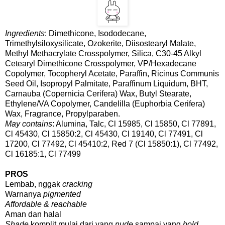
Ingredients
: Dimethicone, Isododecane,
Trimethylsiloxysilicate, Ozokerite, Diisostearyl Malate,
Methyl Methacrylate Crosspolymer, Silica, C30-45 Alkyl
Cetearyl Dimethicone Crosspolymer, VP/Hexadecane
Copolymer, Tocopheryl Acetate, Paraffin, Ricinus Communis
Seed Oil, Isopropyl Palmitate, Paraffinum Liquidum, BHT,
Carnauba (Copernicia Cerifera) Wax, Butyl Stearate,
Ethylene/VA Copolymer, Candelilla (Euphorbia Cerifera)
Wax, Fragrance, Propylparaben.
May contains
: Alumina, Talc, Cl 15985, Cl 15850, Cl 77891,
Cl 45430, Cl 15850:2, Cl 45430, Cl 19140, Cl 77491, Cl
17200, Cl 77492, Cl 45410:2, Red 7 (Cl 15850:1), Cl 77492,
Cl 16185:1, Cl 77499
PROS
Lembab, nggak
cracking
Warnanya
pigmented
Affordable & reachable
Aman dan halal
Shade
komplit mulai dari yang
nude
sampai yang
bold