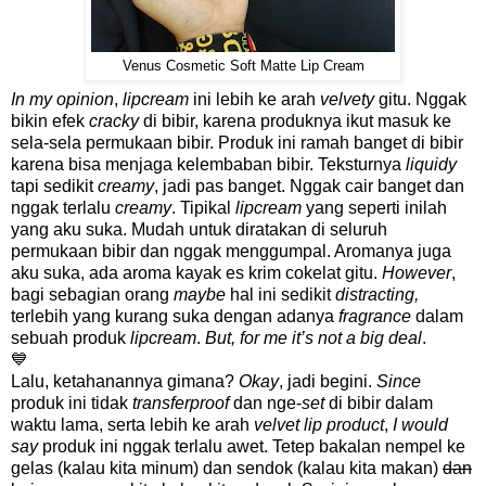
Venus Cosmetic Soft Matte Lip Cream
In my opinion
,
lipcream
ini lebih ke arah
velvety
gitu. Nggak
bikin efek
cracky
di bibir, karena produknya ikut masuk ke
sela-sela permukaan bibir. Produk ini ramah banget di bibir
karena bisa menjaga kelembaban bibir. Teksturnya
liquidy
tapi sedikit
creamy
, jadi pas banget. Nggak cair banget dan
nggak terlalu
creamy
. Tipikal
lipcream
yang seperti inilah
yang aku suka. Mudah untuk diratakan di seluruh
permukaan bibir dan nggak menggumpal. Aromanya juga
aku suka, ada aroma kayak es krim cokelat gitu.
However
,
bagi sebagian orang
maybe
hal ini sedikit
distracting,
terlebih yang kurang suka dengan adanya
fragrance
dalam
sebuah produk
lipcream
.
But, for me it’s not a big deal
.
💙
Lalu, ketahanannya gimana?
Okay
, jadi begini.
Since
produk ini tidak
transferproof
dan nge-
set
di bibir dalam
waktu lama, serta lebih ke arah
velvet lip product
,
I would
say
produk ini nggak terlalu awet. Tetep bakalan nempel ke
gelas (kalau kita minum) dan sendok (kalau kita makan)
dan