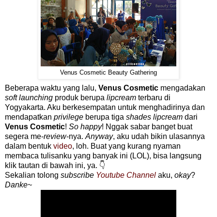
Venus Cosmetic Beauty Gathering
Beberapa waktu yang lalu,
Venus Cosmetic
mengadakan
soft launching
produk berupa
lipcream
terbaru di
Yogyakarta. Aku berkesempatan untuk menghadirinya dan
mendapatkan
privilege
berupa tiga
shades lipcream
dari
Venus Cosmetic
!
So happy
! Nggak sabar banget buat
segera me-
review
-nya.
Anyway
, aku udah bikin ulasannya
dalam bentuk
video
, loh. Buat yang kurang nyaman
membaca tulisanku yang banyak ini (LOL), bisa langsung
klik tautan di bawah ini, ya. 👇
Sekalian tolong
subscribe
Youtube Channel
aku,
okay
?
Danke
~