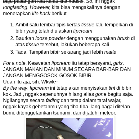
baju pasangan kita kalau kita ndusel
.
So
, ini nggak
longlasting
.
However,
kita bisa mengakalinya dengan
menerapkan
life hack
berikut:
Ambil satu lembar tipis kertas
tissue
lalu tempelkan di
bibir yang telah diulaskan
lipcream
Baurkan
loose powder
dengan menggunakan
brush
di
atas
tissue
tersebut, lakukan beberapa kali
Tada! Tampilan bibir sekarang jadi lebih
matte
For a note
. Keawetan
lipcream
itu tetap bersyarat,
girls
.
JANGAN MAKAN DAN MINUM SECARA BAR-BAR DAN
JANGAN MENGGOSOK-GOSOK BIBIR.
Udah itu aja, sih. Wkwk~
By the way
,
lipcream
ini tetap akan menyisakan
tint
di bibir
kok. Jadi, nggak sepenuhnya hilang alias
gone
begitu saja.
Ngilangnya secara
fading
dan tetap dalam taraf wajar,
nggak kayak gebetanmu yang tiba-tiba ilang bagai ditelan
bumi, ditenggelamkan tsunami, dan dijatuhi meteor
.