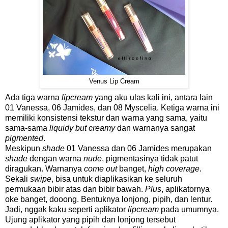
Venus Lip Cream
Ada tiga warna
lipcream
yang aku ulas kali ini, antara lain
01 Vanessa, 06 Jamides, dan 08 Myscelia. Ketiga warna ini
memiliki konsistensi tekstur dan warna yang sama, yaitu
sama-sama
liquidy but creamy
dan warnanya sangat
pigmented
.
Meskipun
shade
01 Vanessa dan 06 Jamides merupakan
shade
dengan warna
nude
, pigmentasinya tidak patut
diragukan. Warnanya
come out
banget,
high coverage
.
Sekali
swipe
, bisa untuk diaplikasikan ke seluruh
permukaan bibir atas dan bibir bawah.
Plus
, aplikatornya
oke banget, dooong. Bentuknya lonjong, pipih, dan lentur.
Jadi, nggak kaku seperti aplikator
lipcream
pada umumnya.
Ujung aplikator yang pipih dan lonjong tersebut