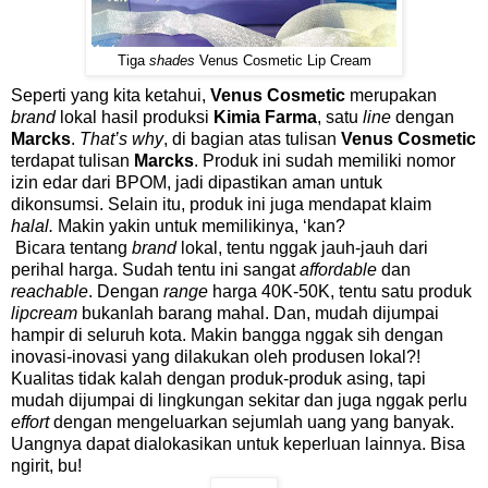
Tiga
shades
Venus Cosmetic Lip Cream
Seperti yang kita ketahui,
Venus Cosmetic
merupakan
brand
lokal hasil produksi
Kimia Farma
, satu
line
dengan
Marcks
.
That’s why
, di bagian atas tulisan
Venus Cosmetic
terdapat tulisan
Marcks
. Produk ini sudah memiliki nomor
izin edar dari BPOM, jadi dipastikan aman untuk
dikonsumsi. Selain itu, produk ini juga mendapat klaim
halal.
Makin yakin untuk memilikinya, ‘kan?
Bicara tentang
brand
lokal, tentu nggak jauh-jauh dari
perihal harga. Sudah tentu ini sangat
affordable
dan
reachable
. Dengan
range
harga 40K-50K, tentu satu produk
lipcream
bukanlah barang mahal. Dan, mudah dijumpai
hampir di seluruh kota. Makin bangga nggak sih dengan
inovasi-inovasi yang dilakukan oleh produsen lokal?!
Kualitas tidak kalah dengan produk-produk asing, tapi
mudah dijumpai di lingkungan sekitar dan juga nggak perlu
effort
dengan mengeluarkan sejumlah uang yang banyak.
Uangnya dapat dialokasikan untuk keperluan lainnya. Bisa
ngirit, bu!