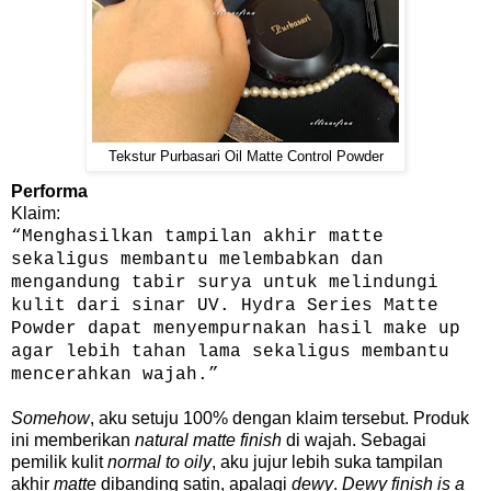
Tekstur Purbasari Oil Matte Control Powder
Performa
Klaim:
“Menghasilkan tampilan akhir matte
sekaligus membantu melembabkan dan
mengandung tabir surya untuk melindungi
kulit dari sinar UV. Hydra Series Matte
Powder dapat menyempurnakan hasil make up
agar lebih tahan lama sekaligus membantu
mencerahkan wajah.”
Somehow
, aku setuju 100% dengan klaim tersebut. Produk
ini memberikan
natural matte finish
di wajah. Sebagai
pemilik kulit
normal to oily
, aku jujur lebih suka tampilan
akhir
matte
dibanding satin, apalagi
dewy
.
Dewy finish is a