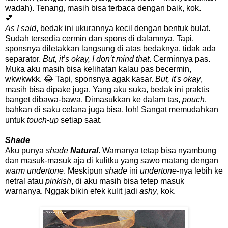
wadah). Tenang, masih bisa terbaca dengan baik, kok.
💕
As I said
, bedak ini ukurannya kecil dengan bentuk bulat.
Sudah tersedia cermin dan spons di dalamnya. Tapi,
sponsnya diletakkan langsung di atas bedaknya, tidak ada
separator.
But, it’s okay, I don’t mind that
. Cerminnya pas.
Muka aku masih bisa kelihatan kalau pas becermin,
wkwkwkk. 😂 Tapi, sponsnya agak kasar.
But, it's okay
,
masih bisa dipake juga. Yang aku suka, bedak ini praktis
banget dibawa-bawa. Dimasukkan ke dalam tas,
pouch
,
bahkan di saku celana juga bisa, loh! Sangat memudahkan
untuk
touch-up
setiap saat.
Shade
Aku punya
shade
Natural
. Warnanya tetap bisa nyambung
dan masuk-masuk aja di kulitku yang sawo matang dengan
warm undertone
. Meskipun
shade
ini
undertone
-nya lebih ke
netral atau
pinkish
, di aku masih bisa tetep masuk
warnanya. Nggak bikin efek kulit jadi
ashy
, kok.