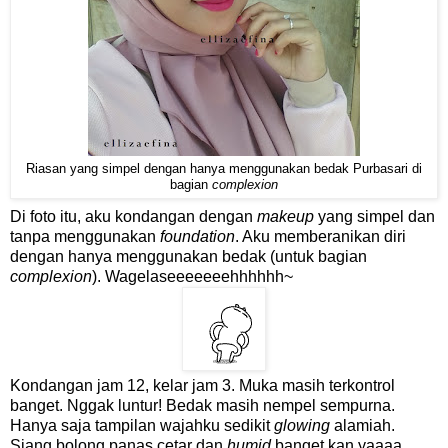
Riasan yang simpel dengan hanya menggunakan bedak Purbasari di
bagian
complexion
Di foto itu, aku kondangan dengan
makeup
yang simpel dan
tanpa menggunakan
foundation
. Aku memberanikan diri
dengan hanya menggunakan bedak (untuk bagian
complexion
). Wagelaseeeeeeehhhhhh~
Kondangan jam 12, kelar jam 3. Muka masih terkontrol
banget. Nggak luntur! Bedak masih nempel sempurna.
Hanya saja tampilan wajahku sedikit
glowing
alamiah.
Siang bolong panas cetar dan
humid
banget kan yaaaa,