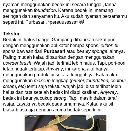
nyaman menggunakan bedak ini secara tunggal, tanpa
menggunakan
foundation
. Karena bedak ini memang
seringan dan senyaman itu. Aku sudah nyaman bersamamu
seperti ini, Purbasari. *pereuusssss* 😹
Tekstur
Bedak ini halus banget.Gampang dibaurkan sekalipun
dengan menggunakan aplikator berupa spons,
either
itu
spons bawaan dari
Purbasari
atau
beauty sponge
lainnya.
Paling mudah kalau dibaurkan dengan menggunakan
powder brush
. Wajah jadi terlihat lebih halus. Tapi, pori-pori
tetap nggak tertutup.
Anyway
, ini karena aku hanya
menggunakan produk ini secara tunggal, ya. Kalau aku
menggunakan
makeup
lengkap (
primer, foundation, contour
cream
,
etc
) tentu saja tekstur wajah jadi bisa terlihat lebih
halus dan rata setelah bedak ini diaplikasikan.
Anyway
,
bedak ini baunya cukup
strong
. Tapi, masih dalam taraf
wajar. Layaknya bedak pada umumnya. Kalau aku sih
biasa-biasa aja dengan aroma bedak seperti ini.