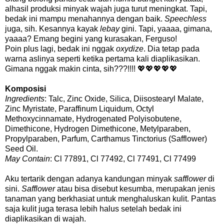
alhasil produksi minyak wajah juga turut meningkat. Tapi,
bedak ini mampu menahannya dengan baik.
Speechless
juga, sih. Kesannya kayak
lebay
gini. Tapi, yaaaa, gimana,
yaaaa? Emang begini yang kurasakan, Ferguso!
Poin plus lagi, bedak ini nggak
oxydize
. Dia tetap pada
warna aslinya seperti ketika pertama kali diaplikasikan.
Gimana nggak makin cinta, sih???!!!! 💖💖💖💖💖
Komposisi
Ingredients
: Talc, Zinc Oxide, Silica, Diisostearyl Malate,
Zinc Myristate, Paraffinum Liquidum, Octyl
Methoxycinnamate, Hydrogenated Polyisobutene,
Dimethicone, Hydrogen Dimethicone, Metylparaben,
Propylparaben, Parfum, Carthamus Tinctorius (Safflower)
Seed Oil.
May Contain
: Cl 77891, Cl 77492, Cl 77491, Cl 77499
Aku tertarik dengan adanya kandungan minyak
safflower
di
sini.
Safflower
atau bisa disebut kesumba, merupakan jenis
tanaman yang berkhasiat untuk menghaluskan kulit. Pantas
saja kulit juga terasa lebih halus setelah bedak ini
diaplikasikan di wajah.