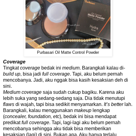
Purbasari Oil Matte Control Powder
Coverage
Tingkat
coverage
bedak ini
medium
. Barangkali kalau di-
build up
, bisa jadi
full coverage
. Tapi, aku belum pernah
mencobanya. Jadi, aku nggak bisa kasih kesaksian deh di
sini.
Medium coverage
saja sudah cukup bagiku. Karena aku
lebih suka yang sedang-sedang saja. Dia tidak menutupi
flaws
di wajah, tapi bisa sedikit menyamarkan.
It’s better
lah.
Barangkali, kalau menggunakan
makeup
lengkap
(
concealer, foundation, etc
), bedak ini bisa mendapat
predikat
full coverage
. Tapi, lagi-lagi aku belum pernah
mencobanya sehingga aku tidak bisa memberikan
kesaksian (lagi) di sini. Bukan apa. Aku hanya terlalu