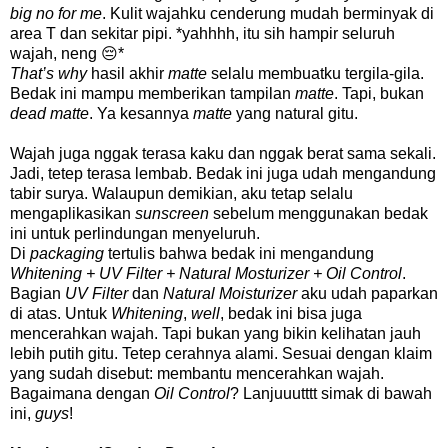
big no for me
. Kulit wajahku cenderung mudah berminyak di
area T dan sekitar pipi. *yahhhh, itu sih hampir seluruh
wajah, neng 😔*
That’s why
hasil akhir
matte
selalu membuatku tergila-gila.
Bedak ini mampu memberikan tampilan
matte
. Tapi, bukan
dead matte
. Ya kesannya
matte
yang natural gitu.
Wajah juga nggak terasa kaku dan nggak berat sama sekali.
Jadi, tetep terasa lembab. Bedak ini juga udah mengandung
tabir surya. Walaupun demikian, aku tetap selalu
mengaplikasikan
sunscreen
sebelum menggunakan bedak
ini untuk perlindungan menyeluruh.
Di
packaging
tertulis bahwa bedak ini mengandung
Whitening + UV Filter + Natural Mosturizer + Oil Control
.
Bagian
UV Filter
dan
Natural Moisturizer
aku udah paparkan
di atas. Untuk
Whitening
,
well
, bedak ini bisa juga
mencerahkan wajah. Tapi bukan yang bikin kelihatan jauh
lebih putih gitu. Tetep cerahnya alami. Sesuai dengan klaim
yang sudah disebut: membantu mencerahkan wajah.
Bagaimana dengan
Oil Control
? Lanjuuutttt simak di bawah
ini,
guys
!