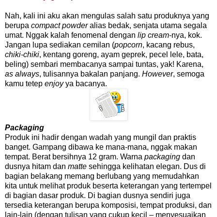
Nah, kali ini aku akan mengulas salah satu produknya yang
berupa
compact powder
alias bedak, senjata utama segala
umat. Nggak kalah fenomenal dengan
lip cream
-nya, kok.
Jangan lupa sediakan cemilan (
popcorn
, kacang rebus,
chiki-chiki
, kentang goreng, ayam geprek, pecel lele, bata,
beling) sembari membacanya sampai tuntas, yak! Karena,
as always
, tulisannya bakalan panjang.
However
, semoga
kamu tetep
enjoy
ya bacanya.
Packaging
Produk ini hadir dengan wadah yang mungil dan praktis
banget. Gampang dibawa ke mana-mana, nggak makan
tempat. Berat bersihnya 12 gram. Warna
packaging
dan
dusnya hitam dan
matte
sehingga kelihatan elegan. Dus di
bagian belakang memang berlubang yang memudahkan
kita untuk melihat produk beserta keterangan yang tertempel
di bagian dasar produk. Di bagian dusnya sendiri juga
tersedia keterangan berupa komposisi, tempat produksi, dan
lain-lain (dengan tulisan yang cukup kecil – menyesuaikan