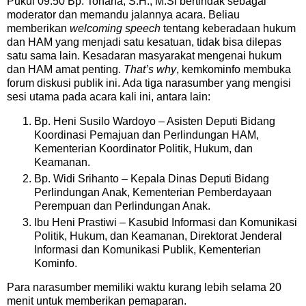
Pukul 09.50 Bp. Tohana, S.H., M.Si bertindak sebagai
moderator dan memandu jalannya acara. Beliau
memberikan
welcoming speech
tentang keberadaan hukum
dan HAM yang menjadi satu kesatuan, tidak bisa dilepas
satu sama lain. Kesadaran masyarakat mengenai hukum
dan HAM amat penting.
That’s why
, kemkominfo membuka
forum diskusi publik ini. Ada tiga narasumber yang mengisi
sesi utama pada acara kali ini, antara lain:
Bp. Heni Susilo Wardoyo – Asisten Deputi Bidang
Koordinasi Pemajuan dan Perlindungan HAM,
Kementerian Koordinator Politik, Hukum, dan
Keamanan.
Bp. Widi Srihanto – Kepala Dinas Deputi Bidang
Perlindungan Anak, Kementerian Pemberdayaan
Perempuan dan Perlindungan Anak.
Ibu Heni Prastiwi – Kasubid Informasi dan Komunikasi
Politik, Hukum, dan Keamanan, Direktorat Jenderal
Informasi dan Komunikasi Publik, Kementerian
Kominfo.
Para narasumber memiliki waktu kurang lebih selama 20
menit untuk memberikan pemaparan.