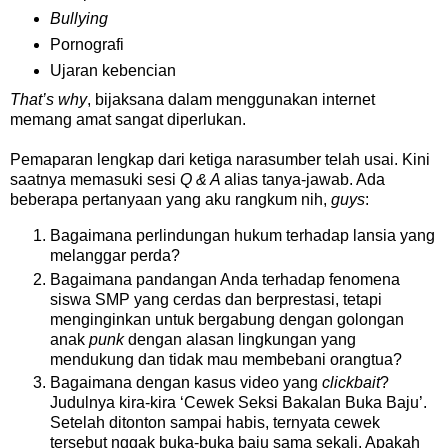
Bullying
Pornografi
Ujaran kebencian
That’s why
, bijaksana dalam menggunakan internet
memang amat sangat diperlukan.
Pemaparan lengkap dari ketiga narasumber telah usai. Kini
saatnya memasuki sesi
Q & A
alias tanya-jawab. Ada
beberapa pertanyaan yang aku rangkum nih,
guys
:
Bagaimana perlindungan hukum terhadap lansia yang
melanggar perda?
Bagaimana pandangan Anda terhadap fenomena
siswa SMP yang cerdas dan berprestasi, tetapi
menginginkan untuk bergabung dengan golongan
anak
punk
dengan alasan lingkungan yang
mendukung dan tidak mau membebani orangtua?
Bagaimana dengan kasus video yang
clickbait
?
Judulnya kira-kira ‘Cewek Seksi Bakalan Buka Baju’.
Setelah ditonton sampai habis, ternyata cewek
tersebut nggak buka-buka baju sama sekali. Apakah