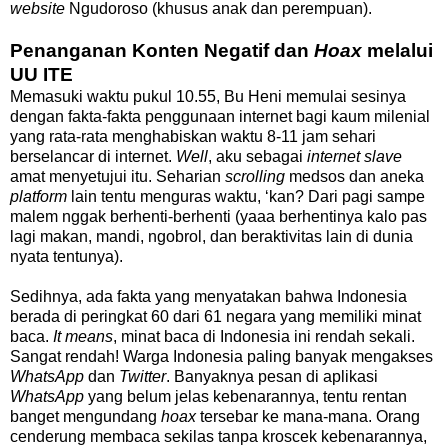
website
Ngudoroso (khusus anak dan perempuan).
Penanganan Konten Negatif dan
Hoax
melalui
UU ITE
Memasuki waktu pukul 10.55, Bu Heni memulai sesinya
dengan fakta-fakta penggunaan internet bagi kaum milenial
yang rata-rata menghabiskan waktu 8-11 jam sehari
berselancar di internet.
Well
, aku sebagai
internet slave
amat menyetujui itu. Seharian
scrolling
medsos dan aneka
platform
lain tentu menguras waktu, ‘kan? Dari pagi sampe
malem nggak berhenti-berhenti (yaaa berhentinya kalo pas
lagi makan, mandi, ngobrol, dan beraktivitas lain di dunia
nyata tentunya).
Sedihnya, ada fakta yang menyatakan bahwa Indonesia
berada di peringkat 60 dari 61 negara yang memiliki minat
baca.
It means
, minat baca di Indonesia ini rendah sekali.
Sangat rendah! Warga Indonesia paling banyak mengakses
WhatsApp
dan
Twitter
. Banyaknya pesan di aplikasi
WhatsApp
yang belum jelas kebenarannya, tentu rentan
banget mengundang
hoax
tersebar ke mana-mana. Orang
cenderung membaca sekilas tanpa kroscek kebenarannya,