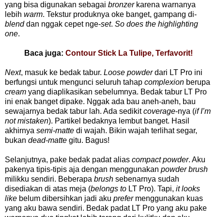
yang bisa digunakan sebagai
bronzer
karena warnanya
lebih
warm
. Tekstur produknya oke banget, gampang di-
blend
dan nggak cepet nge-
set
.
So does the highlighting
one
.
Baca juga:
Contour Stick La Tulipe, Terfavorit!
Next
, masuk ke bedak tabur.
Loose powder
dari LT Pro ini
berfungsi untuk mengunci seluruh tahap
complexion
berupa
cream
yang diaplikasikan sebelumnya. Bedak tabur LT Pro
ini enak banget dipake. Nggak ada bau aneh-aneh, bau
sewajarnya bedak tabur lah. Ada sedikit
coverage
-nya (
if I’m
not mistaken
). Partikel bedaknya lembut banget. Hasil
akhirnya
semi-matte
di wajah. Bikin wajah terlihat segar,
bukan
dead-matte
gitu. Bagus!
Selanjutnya, pake bedak padat alias
compact powder
. Aku
pakenya tipis-tipis aja dengan menggunakan
powder brush
milikku sendiri. Beberapa
brush
sebenarnya sudah
disediakan di atas meja (
belongs to
LT Pro). Tapi,
it looks
like
belum dibersihkan jadi aku
prefer
menggunakan kuas
yang aku bawa sendiri. Bedak padat LT Pro yang aku pake