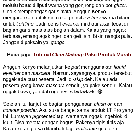
melulu harus diliputi warna yang gonjreng dan ber-
glitter
.
Untuk mempertegas garis mata, Anggun Kenyo
mengarahkan untuk memakai pensil
eyeliner
warna hitam
untuk
tightline
. Jadi, pensil
eyeliner
ini digunakan tepat di
bagian garis mata atas bagian dalam. Kalau yang nggak
terbiasa, emang agak ngeri dan geli, sih. Bikin nangis pula.
Jangan dipaksain ya,
gangs
.
Baca juga:
Tutorial
Glam Makeup
Pake Produk Murah
Anggun Kenyo melanjutkan ke
part
menggunakan
liquid
eyeliner
dan
mascara
. Namun, sayangnya, produk tersebut
nggak ada buat peserta. Jadi, di-
skip
deh. Kalau ada
peserta yang bawa
mascara
sendiri, ya pake sendiri. Kalau
nggak bawa, ya udah ngenes, wkwkwkwk. 😂
Setelah itu, lanjut ke bagian penggunaan
blush on
dan
contour powder
. Aku suka banget sama produk LT Pro yang
ini. Lumayan
pigmented
tapi warnanya nggak ‘ngeblok’ di
kulit. Bisa merata dengan bagus. Pakenya tipis-tipis aja.
Kalau kurang bisa ditambah lagi.
Buildable
gitu, deh.