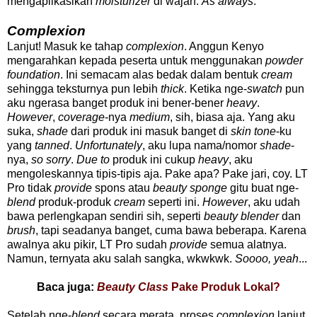
mengaplikasikan
moisturizer
di wajah.
As always
.
Complexion
Lanjut! Masuk ke tahap
complexion
. Anggun Kenyo
mengarahkan kepada peserta untuk menggunakan
powder
foundation
. Ini semacam alas bedak dalam bentuk
cream
sehingga teksturnya pun lebih
thick
. Ketika nge-
swatch
pun
aku ngerasa banget produk ini bener-bener
heavy
.
However
,
coverage
-nya
medium
, sih, biasa aja. Yang aku
suka,
shade
dari produk ini masuk banget di
skin tone
-ku
yang
tanned
.
Unfortunately
, aku lupa nama/nomor
shade
-
nya,
so sorry
.
Due to
produk ini cukup
heavy
, aku
mengoleskannya tipis-tipis aja. Pake apa? Pake jari, coy. LT
Pro tidak
provide
spons atau
beauty sponge
gitu buat nge-
blend
produk-produk
cream
seperti ini.
However
, aku udah
bawa perlengkapan sendiri sih, seperti
beauty blender
dan
brush
, tapi seadanya banget, cuma bawa beberapa. Karena
awalnya aku pikir, LT Pro sudah
provide
semua alatnya.
Namun, ternyata aku salah sangka, wkwkwk.
Soooo, yeah
...
Baca juga:
Beauty Class
Pake Produk Lokal?
Setelah nge-
blend
secara merata, proses
complexion
lanjut