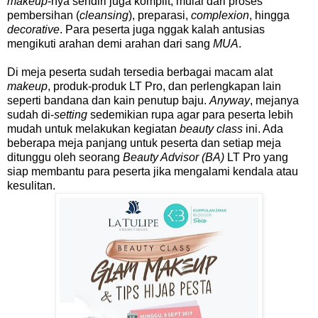
makeup
-nya sendiri juga komplit, mulai dari proses
pembersihan (
cleansing
), preparasi,
complexion
, hingga
decorative
. Para peserta juga nggak kalah antusias
mengikuti arahan demi arahan dari sang
MUA
.
Di meja peserta sudah tersedia berbagai macam alat
makeup
, produk-produk LT Pro, dan perlengkapan lain
seperti bandana dan kain penutup baju.
Anyway
, mejanya
sudah di-
setting
sedemikian rupa agar para peserta lebih
mudah untuk melakukan kegiatan
beauty class
ini. Ada
beberapa meja panjang untuk peserta dan setiap meja
ditunggu oleh seorang
Beauty Advisor (BA)
LT Pro yang
siap membantu para peserta jika mengalami kendala atau
kesulitan.