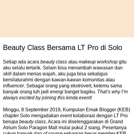
Beauty Class Bersama LT Pro di Solo
Setiap ada acara
beauty class
atau
makeup workshop
gitu
aku selalu tertarik. Selain bisa menambah wawasan dan
skill
dalam merias wajah, aku juga bisa sekaligus
bersilaturahmi dengan kawan-kawan komunitas atau
influencer
. Sebagai orang yang ekstrovert, ketemu sama
banyak orang tuh jadi energi banget bagiku.
That’s why I’m
always excited by joining this kinda event!
Minggu, 8 September 2019, Kumpulan Emak Blogger (KEB)
chapter
Solo mengadakan
event
kolaborasi dengan LT Pro
berupa
beauty class
. Acara ini diselenggarakan di Grand
Atrium Solo Paragon Mall mulai pukul 2 siang. Pesertanya
cukup banyak dan
of course
sebagian besar
member
KEB