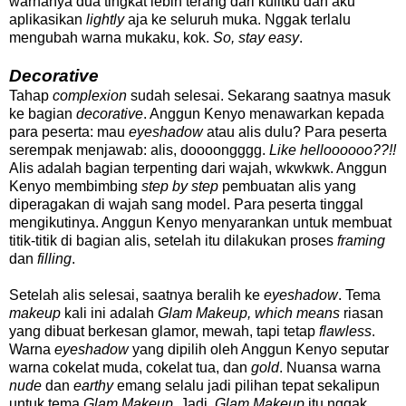
warnanya dua tingkat lebih terang dari kulitku dan aku
aplikasikan
lightly
aja ke seluruh muka. Nggak terlalu
mengubah warna mukaku, kok.
So, stay easy
.
Decorative
Tahap
complexion
sudah selesai. Sekarang saatnya masuk
ke bagian
decorative
. Anggun Kenyo menawarkan kepada
para peserta: mau
eyeshadow
atau alis dulu? Para peserta
serempak menjawab: alis, doooongggg.
Like helloooooo??!!
Alis adalah bagian terpenting dari wajah, wkwkwk. Anggun
Kenyo membimbing
step by step
pembuatan alis yang
diperagakan di wajah sang model. Para peserta tinggal
mengikutinya. Anggun Kenyo menyarankan untuk membuat
titik-titik di bagian alis, setelah itu dilakukan proses
framing
dan
filling
.
Setelah alis selesai, saatnya beralih ke
eyeshadow
. Tema
makeup
kali ini adalah
Glam Makeup, which means
riasan
yang dibuat berkesan glamor, mewah, tapi tetap
flawless
.
Warna
eyeshadow
yang dipilih oleh Anggun Kenyo seputar
warna cokelat muda, cokelat tua, dan
gold
. Nuansa warna
nude
dan
earthy
emang selalu jadi pilihan tepat sekalipun
untuk tema
Glam Makeup
. Jadi,
Glam Makeup
itu nggak