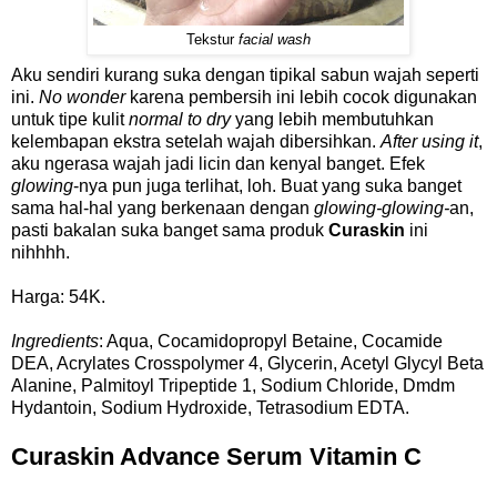
Tekstur
facial wash
Aku sendiri kurang suka dengan tipikal sabun wajah seperti
ini.
No wonder
karena pembersih ini lebih cocok digunakan
untuk tipe kulit
normal to dry
yang lebih membutuhkan
kelembapan ekstra setelah wajah dibersihkan.
After using it
,
aku ngerasa wajah jadi licin dan kenyal banget. Efek
glowing
-nya pun juga terlihat, loh. Buat yang suka banget
sama hal-hal yang berkenaan dengan
glowing-glowing-
an,
pasti bakalan suka banget sama produk
Curaskin
ini
nihhhh.
Harga: 54K.
Ingredients
: Aqua, Cocamidopropyl Betaine, Cocamide
DEA, Acrylates Crosspolymer 4, Glycerin, Acetyl Glycyl Beta
Alanine, Palmitoyl Tripeptide 1, Sodium Chloride, Dmdm
Hydantoin, Sodium Hydroxide, Tetrasodium EDTA.
Curaskin Advance Serum Vitamin C