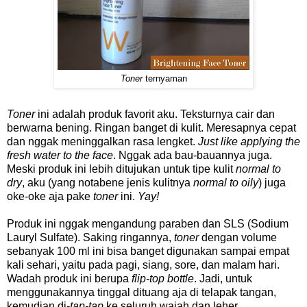
Toner
ternyaman
Toner
ini adalah produk favorit aku. Teksturnya cair dan
berwarna bening. Ringan banget di kulit. Meresapnya cepat
dan nggak meninggalkan rasa lengket.
Just like applying the
fresh water to the face
. Nggak ada bau-bauannya juga.
Meski produk ini lebih ditujukan untuk tipe kulit
normal to
dry
, aku (yang notabene jenis kulitnya
normal to oily
) juga
oke-oke aja pake
toner
ini.
Yay!
Produk ini nggak mengandung paraben dan SLS (Sodium
Lauryl Sulfate). Saking ringannya,
toner
dengan volume
sebanyak 100 ml ini bisa banget digunakan sampai empat
kali sehari, yaitu pada pagi, siang, sore, dan malam hari.
Wadah produk ini berupa
flip-top bottle
. Jadi, untuk
menggunakannya tinggal dituang aja di telapak tangan,
kemudian di-
tap-tap
ke seluruh wajah dan leher.