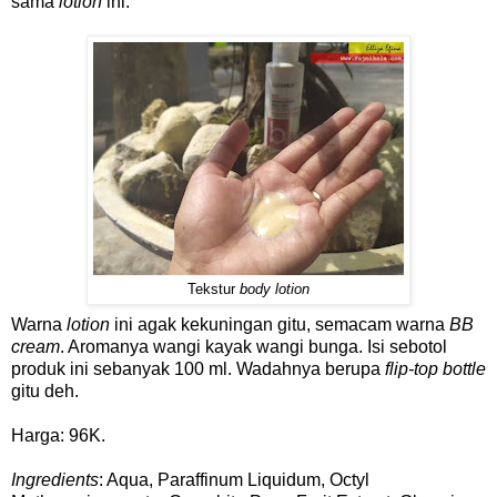
sama
lotion
ini.
Tekstur
body lotion
Warna
lotion
ini agak kekuningan gitu, semacam warna
BB
cream
. Aromanya wangi kayak wangi bunga. Isi sebotol
produk ini sebanyak 100 ml. Wadahnya berupa
flip-top bottle
gitu deh.
Harga: 96K.
Ingredients
: Aqua, Paraffinum Liquidum, Octyl