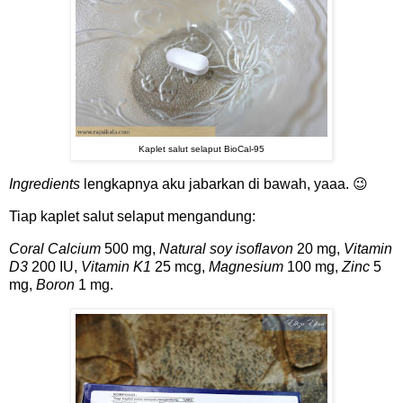
Kaplet salut selaput BioCal-95
Ingredients
lengkapnya aku jabarkan di bawah, yaaa. 😉
Tiap kaplet salut selaput mengandung:
Coral Calcium
500 mg,
Natural soy isoflavon
20 mg,
Vitamin
D3
200 IU,
Vitamin K1
25 mcg,
Magnesium
100 mg,
Zinc
5
mg,
Boron
1 mg.