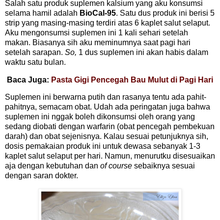
Salah satu produk suplemen kalsium yang aku konsumsi
selama hamil adalah
BioCal-95
. Satu dus produk ini berisi 5
strip yang masing-masing terdiri atas 6 kaplet salut selaput.
Aku mengonsumsi suplemen ini 1 kali sehari setelah
makan. Biasanya sih aku meminumnya saat pagi hari
setelah sarapan.
So,
1 dus suplemen ini akan habis dalam
waktu satu bulan.
Baca Juga:
Pasta Gigi Pencegah Bau Mulut di Pagi Hari
Suplemen ini berwarna putih dan rasanya tentu ada pahit-
pahitnya, semacam obat. Udah ada peringatan juga bahwa
suplemen ini nggak boleh dikonsumsi oleh orang yang
sedang diobati dengan warfarin (obat pencegah pembekuan
darah) dan obat sejenisnya. Kalau sesuai petunjuknya sih,
dosis pemakaian produk ini untuk dewasa sebanyak 1-3
kaplet salut selaput per hari. Namun, menurutku disesuaikan
aja dengan kebutuhan dan
of course
sebaiknya sesuai
dengan saran dokter.