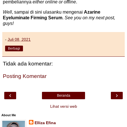
pembeliannya
either online or offline
.
Well
, sampai di sini ulasanku mengenai
Azarine
Eyeluminate Firming Serum
.
See you on my next post,
guys!
-
Juli 08, 2021
Berbagi
Tidak ada komentar:
Posting Komentar
‹
›
Beranda
Lihat versi web
About Me
Elliza Efina